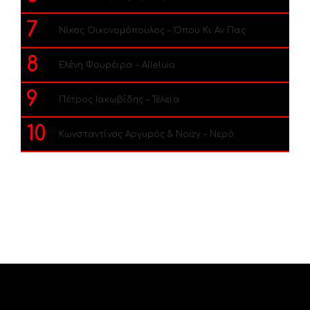
7
Νίκος Οικονομόπουλος – Όπου Κι Αν Πας
8
Ελένη Φουρέιρα – Alleluia
9
Πέτρος Ιακωβίδης – Τέλεια
10
Κωνσταντίνος Αργυρός & Noizy – Νερό