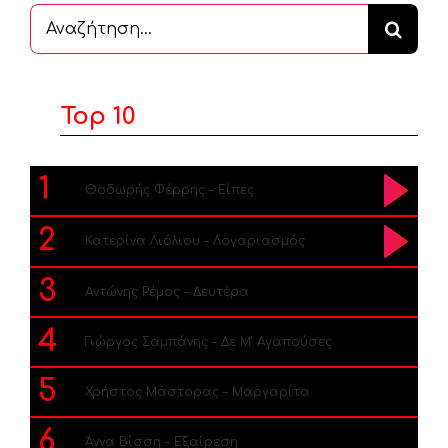
Αναζήτηση
...
Top 10
1
Θοδωρής Φέρρης – Είπες
2
Κατερίνα Λιόλιου – Λογαριασμός
3
Αντώνης Ρέμος – Δευτέρα
4
Γιώργος Σαμπάνης – Δε Μ’ Αγαπούσες
5
Χρήστος Μάστορας – Μαργαρίτα
6
Άννα Βίσση – Εξαίρεση