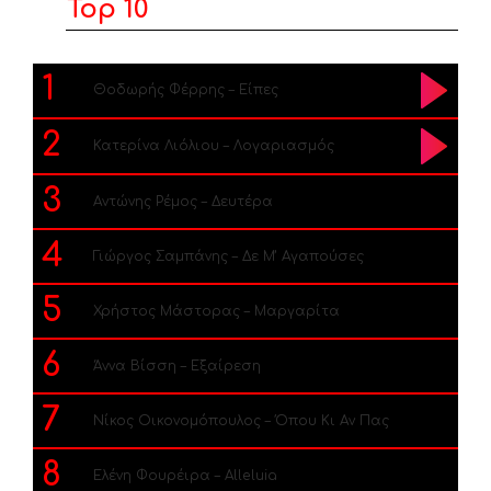
Top 10
1
Θοδωρής Φέρρης – Είπες
2
Κατερίνα Λιόλιου – Λογαριασμός
3
Αντώνης Ρέμος – Δευτέρα
4
Γιώργος Σαμπάνης – Δε Μ’ Αγαπούσες
5
Χρήστος Μάστορας – Μαργαρίτα
6
Άννα Βίσση – Εξαίρεση
7
Νίκος Οικονομόπουλος – Όπου Κι Αν Πας
8
Ελένη Φουρέιρα – Alleluia