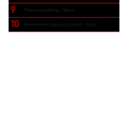
9
Πέτρος Ιακωβίδης – Τέλεια
10
Κωνσταντίνος Αργυρός & Noizy – Νερό