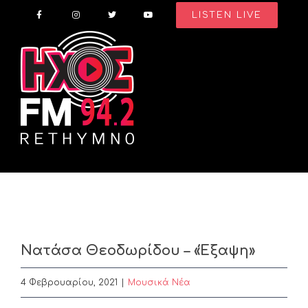
Skip
LISTEN LIVE
to
content
Νατάσα Θεοδωρίδου – «Έξαψη»
4 Φεβρουαρίου, 2021
|
Μουσικά Νέα