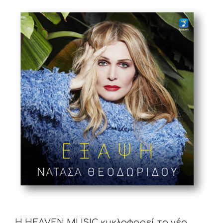
View
Larger
Image
H HEAVEN MUSIC κυκλοφορεί το νέο