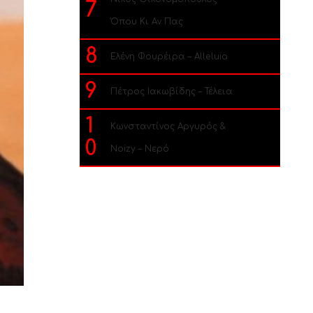
7
Όπου Κι Αν Πας
8
Ελένη Φουρέιρα – Alleluia
9
Πέτρος Ιακωβίδης – Τέλεια
1
Κωνσταντίνος Αργυρός &
0
Noizy – Νερό