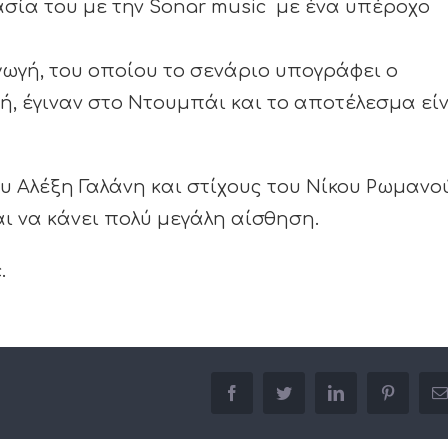
ασία του με την Sonar music με ένα υπέροχο
ωγή, του οποίου το σενάριο υπογράφει ο
, έγιναν στο Ντουμπάι και το αποτέλεσμα εί
ου Αλέξη Γαλάνη και στίχους του Νίκου Ρωμανο
 να κάνει πολύ μεγάλη αίσθηση.
.
facebook
twitter
linkedin
pinterest