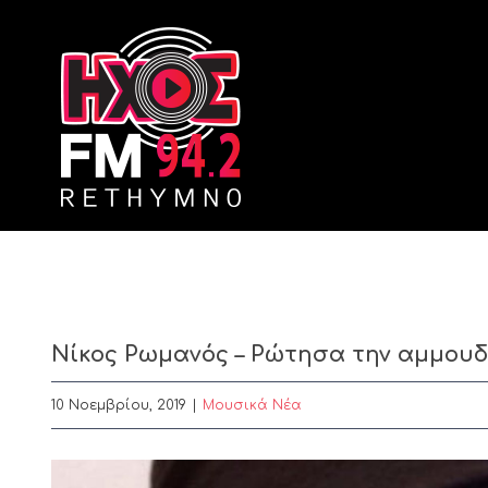
Skip
to
content
Νίκος Ρωμανός – Ρώτησα την αμμουδ
10 Νοεμβρίου, 2019
|
Μουσικά Νέα
View