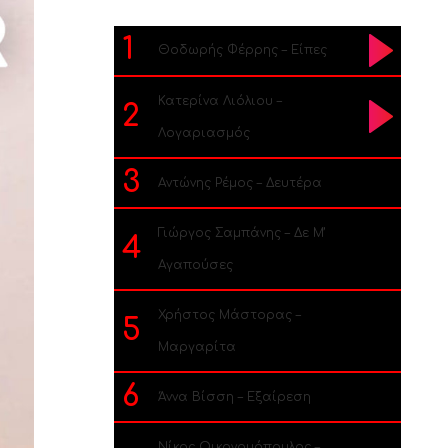
1
Θοδωρής Φέρρης – Είπες
Κατερίνα Λιόλιου –
2
Λογαριασμός
3
Αντώνης Ρέμος – Δευτέρα
Γιώργος Σαμπάνης – Δε Μ’
4
Αγαπούσες
Χρήστος Μάστορας –
5
Μαργαρίτα
6
Άννα Βίσση – Εξαίρεση
Νίκος Οικονομόπουλος –