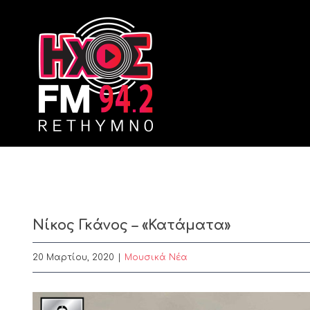
Skip
to
content
Νίκος Γκάνος – «Κατάματα»
20 Μαρτίου, 2020
|
Μουσικά Νέα
View