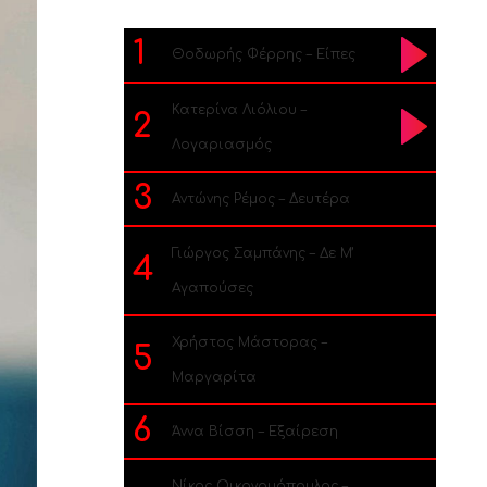
1
Θοδωρής Φέρρης – Είπες
Κατερίνα Λιόλιου –
2
Λογαριασμός
3
Αντώνης Ρέμος – Δευτέρα
Γιώργος Σαμπάνης – Δε Μ’
4
Αγαπούσες
Χρήστος Μάστορας –
5
Μαργαρίτα
6
Άννα Βίσση – Εξαίρεση
Νίκος Οικονομόπουλος –