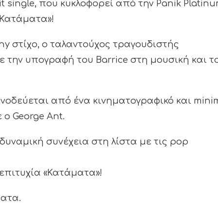
t single, που κυκλοφορεί από την Panik Platin
«Κατάματα»!
chy στίχο, ο ταλαντούχος τραγουδιστής
ε την υπογραφή του Barrice στη μουσική και τ
υνοδεύεται από ένα κινηματογραφικό και mini
 ο George Ant.
ι δυναμική συνέχεια στη λίστα με τις pop
 επιτυχία «Κατάματα»!
ατα.