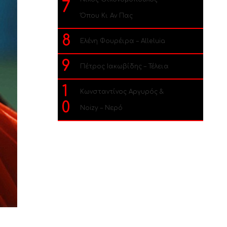
7
Όπου Κι Αν Πας
8
Ελένη Φουρέιρα – Alleluia
9
Πέτρος Ιακωβίδης – Τέλεια
1
Κωνσταντίνος Αργυρός &
0
Noizy – Νερό