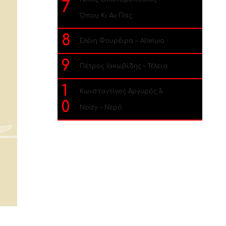
7
Όπου Κι Αν Πας
8
Ελένη Φουρέιρα – Alleluia
9
Πέτρος Ιακωβίδης – Τέλεια
1
Κωνσταντίνος Αργυρός &
0
Noizy – Νερό