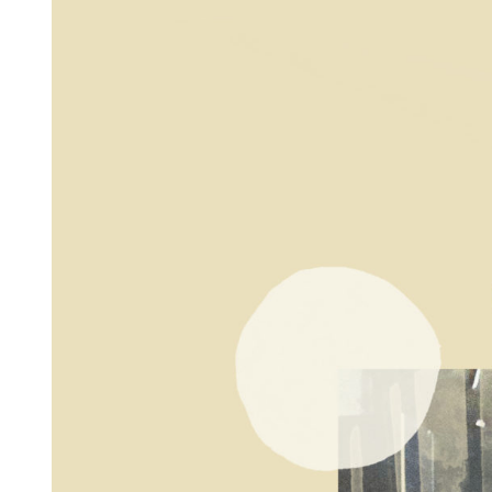
Larger
Image