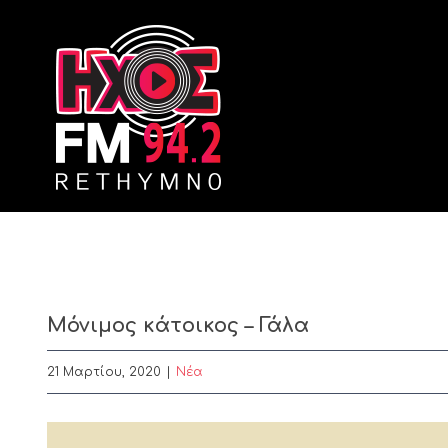
Skip
to
content
Μόνιμος κάτοικος – Γάλα
21 Μαρτίου, 2020
|
Nέα
View