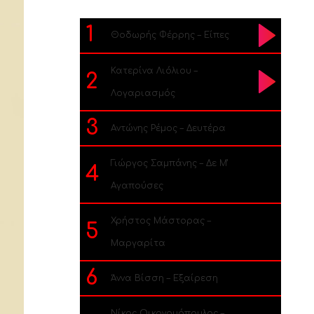
1
Θοδωρής Φέρρης – Είπες
Κατερίνα Λιόλιου –
2
Λογαριασμός
3
Αντώνης Ρέμος – Δευτέρα
Γιώργος Σαμπάνης – Δε Μ’
4
Αγαπούσες
Χρήστος Μάστορας –
5
Μαργαρίτα
6
Άννα Βίσση – Εξαίρεση
Νίκος Οικονομόπουλος –