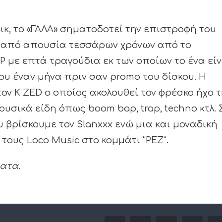
ικ, το «ΓΑΛΑ» σηματοδοτεί την επιστροφή του
ά από απουσία τεσσάρων χρόνων από το
EP με επτά τραγούδια εκ των οποίων το ένα είν
υ έναν μήνα πριν σαν promo του δίσκου. Η
ον K ZED ο οποίος ακολουθεί τον φρέσκο ήχο 
σικά είδη όπως boom bap, trap, techno κτλ. 
βρίσκουμε τον Slanxxx ενώ μια και μοναδική
τους Loco Music στο κομμάτι “PEZ”.
ατα.