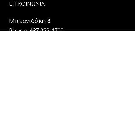
ΕΠΙΚΟΙΝΩΝΙΑ
Μπερνιδάκη 8
Phone: 697 822 4700
Email:
info@hxosfm.gr
Web:
HxosFm.gr
Ο Σταθμός
Πρόγραμμα
Διαφήμιση