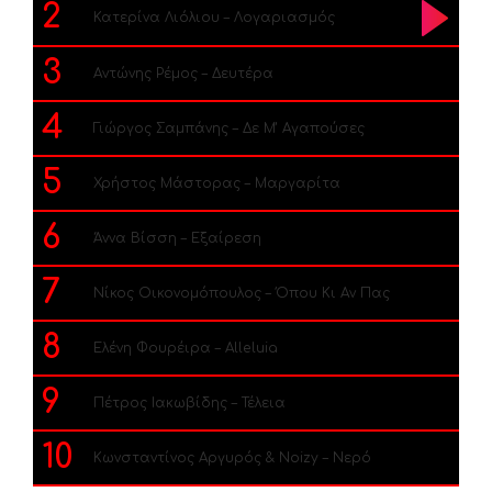
2
Κατερίνα Λιόλιου – Λογαριασμός
3
Αντώνης Ρέμος – Δευτέρα
4
Γιώργος Σαμπάνης – Δε Μ’ Αγαπούσες
5
Χρήστος Μάστορας – Μαργαρίτα
6
Άννα Βίσση – Εξαίρεση
7
Νίκος Οικονομόπουλος – Όπου Κι Αν Πας
8
Ελένη Φουρέιρα – Alleluia
9
Πέτρος Ιακωβίδης – Τέλεια
10
Κωνσταντίνος Αργυρός & Noizy – Νερό