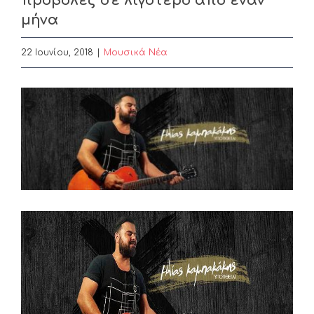
προβολές σε λιγότερο από έναν
μήνα
22 Ιουνίου, 2018
|
Μουσικά Νέα
View
Larger
Image