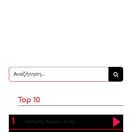
Αναζήτηση
...
Top 10
1
Θοδωρής Φέρρης – Είπες