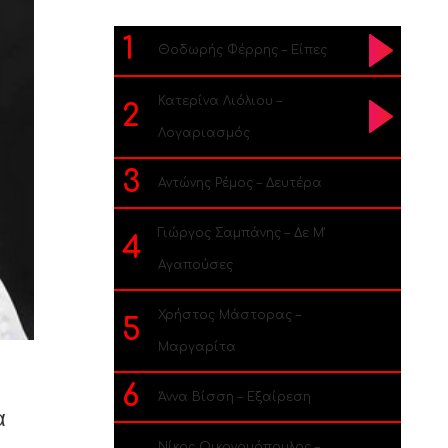
1
Θοδωρής Φέρρης – Είπες
Κατερίνα Λιόλιου –
2
Λογαριασμός
3
Αντώνης Ρέμος – Δευτέρα
Γιώργος Σαμπάνης – Δε Μ’
4
Αγαπούσες
Χρήστος Μάστορας –
5
Μαργαρίτα
6
Άννα Βίσση – Εξαίρεση
α
Νίκος Οικονομόπουλος –