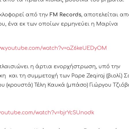
κλοφορεί από την
FM Records
, αποτελείται απ
ου, ένα εκ των οποίων ερμηνεύει η Μαρίνα
www.youtube.com/watch?v=aZ6keUEDyOM
πλαισιώνει η άρτια ενορχήστρωση, υπό την
η και τη συμμετοχή των Pape Zeqiraj (βιολί) 
υ (κρουστά) Τέλη Καυκά (μπάσο) Γιώργου Τζιόβ
.youtube.com/watch?v=bjrYcSUnodk