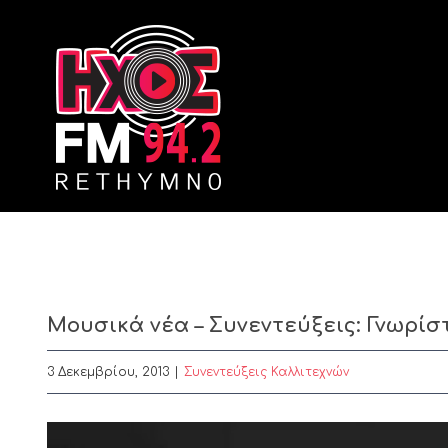
Skip
to
content
Μουσικά νέα – Συνεντεύξεις: Γνωρίσ
3 Δεκεμβρίου, 2013
|
Συνεντεύξεις Καλλιτεχνών
View