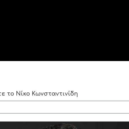
τε το Νίκο Κωνσταντινίδη