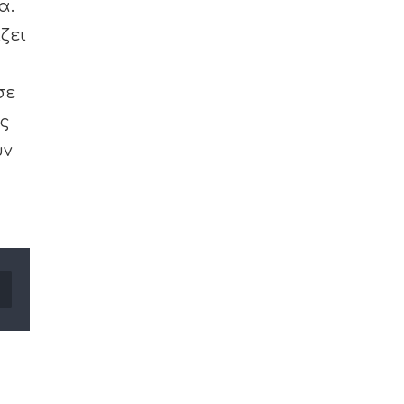
α.
ζει
σε
ης
ύν
Email