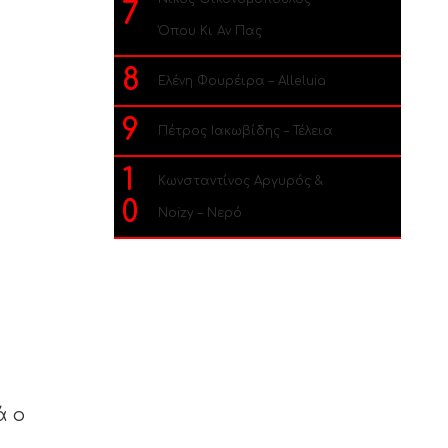
7
Όπου Κι Αν Πας
8
Ελένη Φουρέιρα – Alleluia
9
Πέτρος Ιακωβίδης – Τέλεια
1
Κωνσταντίνος Αργυρός &
0
Noizy – Νερό
ά ο