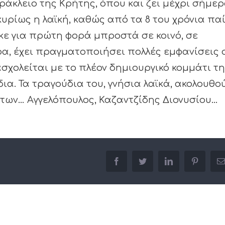
ράκλειο της Κρήτης, όπου και ζει μέχρι σήμερ
κυρίως η λαϊκή, καθώς από τα 8 του χρόνια παί
ηκε για πρώτη φορά μπροστά σε κοινό, σε
ρα, έχει πραγματοποιήσει πολλές εμφανίσεις 
ασχολείται με το πλέον δημιουργικό κομμάτι τ
ια. Τα τραγούδια του, γνήσια λαϊκά, ακολουθο
των… Αγγελόπουλος, Καζαντζίδης Διονυσίου…
facebook
twitter
linkedin
pinterest