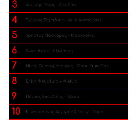
3
Αντώνης Ρέμος – Δευτέρα
4
Γιώργος Σαμπάνης – Δε Μ’ Αγαπούσες
5
Χρήστος Μάστορας – Μαργαρίτα
6
Άννα Βίσση – Εξαίρεση
7
Νίκος Οικονομόπουλος – Όπου Κι Αν Πας
8
Ελένη Φουρέιρα – Alleluia
9
Πέτρος Ιακωβίδης – Τέλεια
10
Κωνσταντίνος Αργυρός & Noizy – Νερό