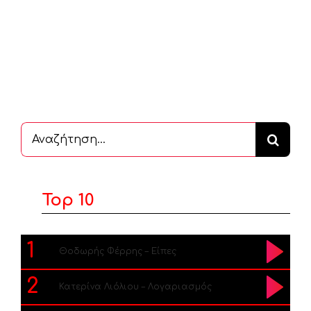
Αναζήτηση
...
Top 10
1
Θοδωρής Φέρρης – Είπες
2
Κατερίνα Λιόλιου – Λογαριασμός