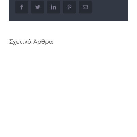
facebook
twitter
linkedin
pinterest
Email
Σχετικά Άρθρα