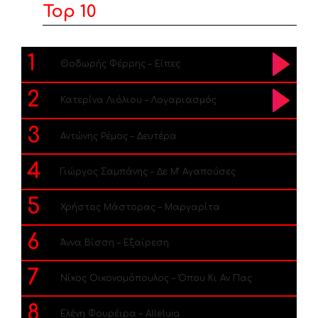
Top 10
1
Θοδωρής Φέρρης – Είπες
2
Κατερίνα Λιόλιου – Λογαριασμός
3
Αντώνης Ρέμος – Δευτέρα
4
Γιώργος Σαμπάνης – Δε Μ’ Αγαπούσες
5
Χρήστος Μάστορας – Μαργαρίτα
6
Άννα Βίσση – Εξαίρεση
7
Νίκος Οικονομόπουλος – Όπου Κι Αν Πας
8
Ελένη Φουρέιρα – Alleluia