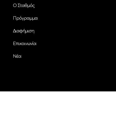
Ο Σταθμός
Πρόγραμμα
Διαφήμιση
Επικοινωνία
Nέα
© Copyright
| ΗΧΟΣ FM 94.2 | ALL RIGHTS
RESERVED | Powered by
ENTERTHEWEB