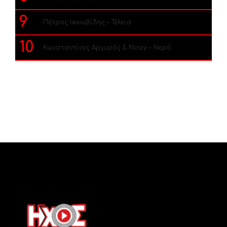
9
Πέτρος Ιακωβίδης – Τέλεια
10
Κωνσταντίνος Αργυρός & Noizy – Νερό