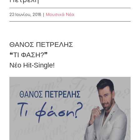
Πετρέλη
23 Ιουνίου, 2018
|
Μουσικά Νέα
View
ΘΑΝΟΣ ΠΕΤΡΕΛΗΣ
Larger
❝ΤΙ ΦΑΣΗ?❞
Image
Νέο Hit-Single!