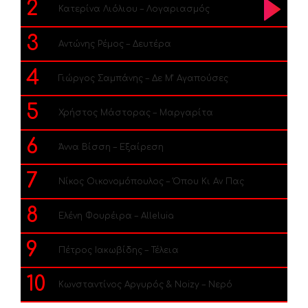
2
Κατερίνα Λιόλιου – Λογαριασμός
3
Αντώνης Ρέμος – Δευτέρα
4
Γιώργος Σαμπάνης – Δε Μ’ Αγαπούσες
5
Χρήστος Μάστορας – Μαργαρίτα
6
Άννα Βίσση – Εξαίρεση
7
Νίκος Οικονομόπουλος – Όπου Κι Αν Πας
8
Ελένη Φουρέιρα – Alleluia
9
Πέτρος Ιακωβίδης – Τέλεια
10
Κωνσταντίνος Αργυρός & Noizy – Νερό