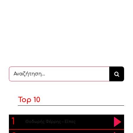
Αναζήτηση
...
Top 10
1
Θοδωρής Φέρρης – Είπες