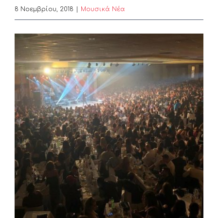
8 Νοεμβρίου, 2018
|
Μουσικά Νέα
View
Larger
Image