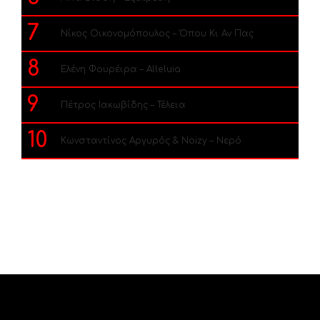
7
Νίκος Οικονομόπουλος – Όπου Κι Αν Πας
8
Ελένη Φουρέιρα – Alleluia
9
Πέτρος Ιακωβίδης – Τέλεια
10
Κωνσταντίνος Αργυρός & Noizy – Νερό