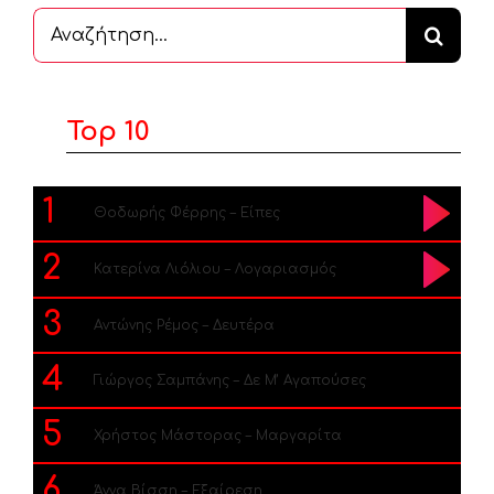
Αναζήτηση
...
Top 10
1
Θοδωρής Φέρρης – Είπες
2
Κατερίνα Λιόλιου – Λογαριασμός
3
Αντώνης Ρέμος – Δευτέρα
4
Γιώργος Σαμπάνης – Δε Μ’ Αγαπούσες
5
Χρήστος Μάστορας – Μαργαρίτα
6
Άννα Βίσση – Εξαίρεση