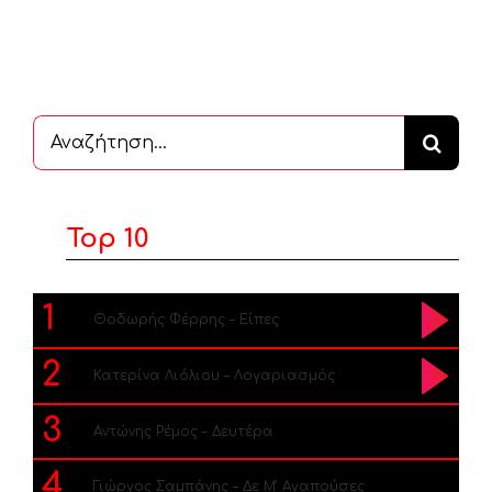
Αναζήτηση
...
Top 10
1
Θοδωρής Φέρρης – Είπες
2
Κατερίνα Λιόλιου – Λογαριασμός
3
Αντώνης Ρέμος – Δευτέρα
4
Γιώργος Σαμπάνης – Δε Μ’ Αγαπούσες