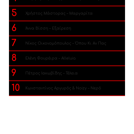
5
Χρήστος Μάστορας – Μαργαρίτα
6
Άννα Βίσση – Εξαίρεση
7
Νίκος Οικονομόπουλος – Όπου Κι Αν Πας
8
Ελένη Φουρέιρα – Alleluia
9
Πέτρος Ιακωβίδης – Τέλεια
10
Κωνσταντίνος Αργυρός & Noizy – Νερό