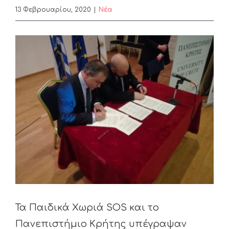
13 Φεβρουαρίου, 2020
|
Nέα
View
Larger
Image
Τα Παιδικά Χωριά SOS και το
Πανεπιστήμιο Κρήτης υπέγραψαν