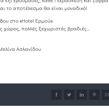
για έξι εβδομάδες, κάθε Παρασκευή και Σάββα
αι το αποτέλεσμα θα είναι μοναδικό!
δου στο «Hotel Ερμού»:
ός χώρος, πολλές ξεχωριστές βραδιές…
 Μελίνα Ασλανίδου
facebook
twitter
linkedin
pinterest