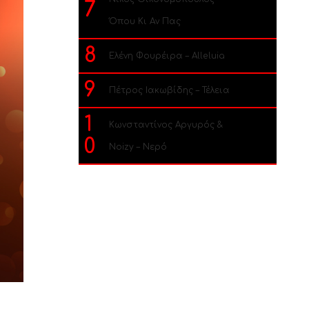
7
Όπου Κι Αν Πας
8
Ελένη Φουρέιρα – Alleluia
9
Πέτρος Ιακωβίδης – Τέλεια
1
Κωνσταντίνος Αργυρός &
0
Noizy – Νερό