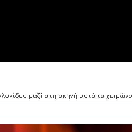
σλανίδου μαζί στη σκηνή αυτό το χειμών