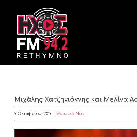
Skip
to
content
Μιχάλης Χατζηγιάννης και Μελίνα Α
9 Οκτωβρίου, 2019
|
Μουσικά Νέα
View