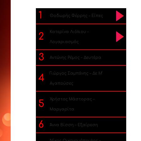
1
Θοδωρής Φέρρης – Είπες
Κατερίνα Λιόλιου –
2
Λογαριασμός
3
Αντώνης Ρέμος – Δευτέρα
Γιώργος Σαμπάνης – Δε Μ’
4
Αγαπούσες
Χρήστος Μάστορας –
5
Μαργαρίτα
6
Άννα Βίσση – Εξαίρεση
Νίκος Οικονομόπουλος –