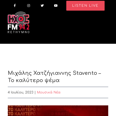
Skip
LISTEN LIVE
to
content
Μιχάλης Χατζήγιαννης Stavento –
Το καλύτερο ψέμα
4 Ιουλίου, 2023
|
Μουσικά Νέα
View