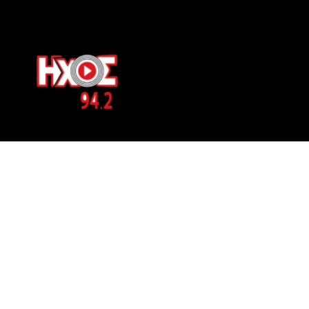
ΕΠΙΚΟΙΝΩΝΙΑ
Μπερνιδάκη 8
Phone: 697 822 4700
Email:
info@hxosfm.gr
Web:
HxosFm.gr