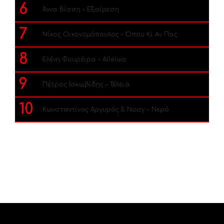
6
Άννα Βίσση – Εξαίρεση
7
Νίκος Οικονομόπουλος – Όπου Κι Αν Πας
8
Ελένη Φουρέιρα – Alleluia
9
Πέτρος Ιακωβίδης – Τέλεια
10
Κωνσταντίνος Αργυρός & Noizy – Νερό