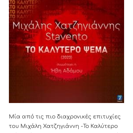
Larger
Image
Μία από τις πιο διαχρονικές επιτυχίες
του Μιχάλη Χατζηγιάννη -Το Καλύτερο