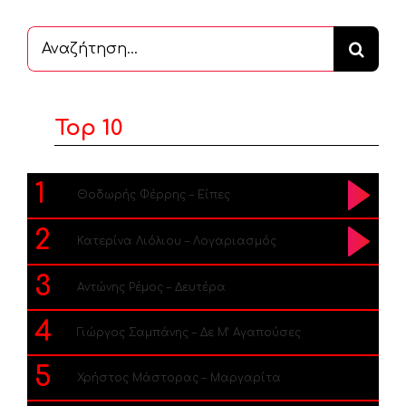
Αναζήτηση
...
Top 10
1
Θοδωρής Φέρρης – Είπες
2
Κατερίνα Λιόλιου – Λογαριασμός
3
Αντώνης Ρέμος – Δευτέρα
4
Γιώργος Σαμπάνης – Δε Μ’ Αγαπούσες
5
Χρήστος Μάστορας – Μαργαρίτα