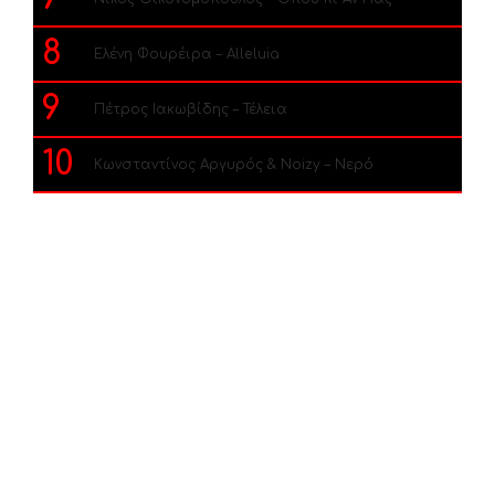
8
Ελένη Φουρέιρα – Alleluia
9
Πέτρος Ιακωβίδης – Τέλεια
10
Κωνσταντίνος Αργυρός & Noizy – Νερό