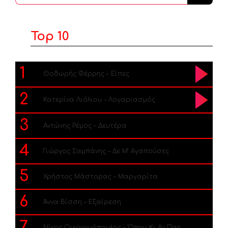
...
Top 10
1
Θοδωρής Φέρρης – Είπες
2
Κατερίνα Λιόλιου – Λογαριασμός
3
Αντώνης Ρέμος – Δευτέρα
4
Γιώργος Σαμπάνης – Δε Μ’ Αγαπούσες
5
Χρήστος Μάστορας – Μαργαρίτα
6
Άννα Βίσση – Εξαίρεση
7
Νίκος Οικονομόπουλος – Όπου Κι Αν Πας