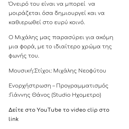
Όνειρό του είναι να μπορεί να
μοιράζεται όσα δημιουργεί και να
καθιερωθεί στο ευρύ κοινό.
Ο Μιχάλης μας παρασύρει για ακόμη
μια φορά, με το ιδιαίτερο χρώμα της
φωνής του.
Mουσική:Στίχοι: Μιχάλης Νεοφύτου
Ενορχήστρωση – Προγραμματισμός
:Γιάννης Θάνος (Studio Ηχομετρο)
Δείτε στο Υ
ou
Τ
ube
το
video
clip
στο
link