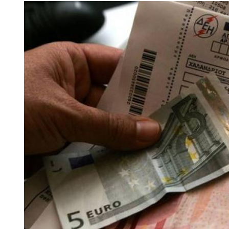
View
Larger
Image