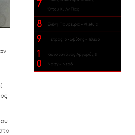
7
Όπου Κι Αν Πας
8
Ελένη Φουρέιρα – Alleluia
9
Πέτρος Ιακωβίδης – Τέλεια
αν
1
Κωνσταντίνος Αργυρός &
0
Noizy – Νερό
ί
τος
που
στο