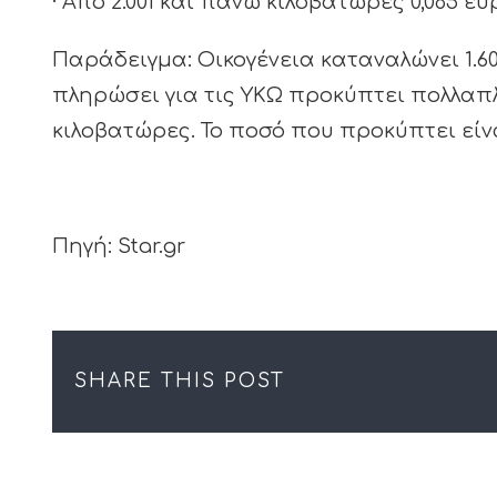
· Από 2.001 και πάνω κιλοβατώρες 0,085 ευ
Παράδειγμα: Οικογένεια καταναλώνει 1.6
πληρώσει για τις ΥΚΩ προκύπτει πολλαπλα
κιλοβατώρες. Το ποσό που προκύπτει είνα
Πηγή: Star.gr
SHARE THIS POST