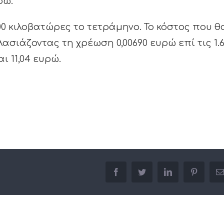
ρώ.
00 κιλοβατώρες το τετράμηνο. Το κόστος που θ
σιάζοντας τη χρέωση 0,00690 ευρώ επί τις 1.
ι 11,04 ευρώ.
facebook
twitter
linkedin
pinterest