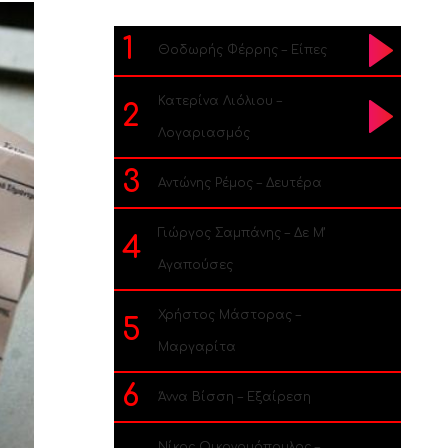
1
Θοδωρής Φέρρης – Είπες
Κατερίνα Λιόλιου –
2
Λογαριασμός
3
Αντώνης Ρέμος – Δευτέρα
Γιώργος Σαμπάνης – Δε Μ’
4
Αγαπούσες
Χρήστος Μάστορας –
5
Μαργαρίτα
6
Άννα Βίσση – Εξαίρεση
Νίκος Οικονομόπουλος –