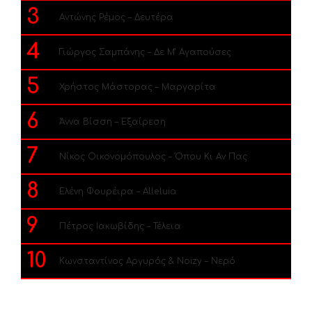
3
Αντώνης Ρέμος – Δευτέρα
4
Γιώργος Σαμπάνης – Δε Μ’ Αγαπούσες
5
Χρήστος Μάστορας – Μαργαρίτα
6
Άννα Βίσση – Εξαίρεση
7
Νίκος Οικονομόπουλος – Όπου Κι Αν Πας
8
Ελένη Φουρέιρα – Alleluia
9
Πέτρος Ιακωβίδης – Τέλεια
10
Κωνσταντίνος Αργυρός & Noizy – Νερό