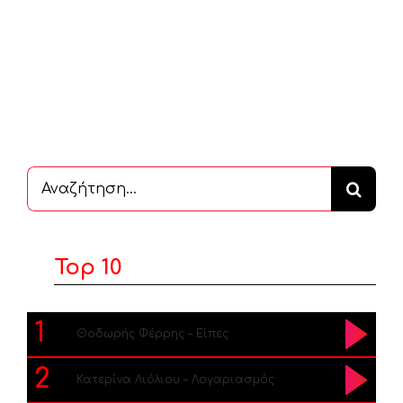
Αναζήτηση
...
Top 10
1
Θοδωρής Φέρρης – Είπες
2
Κατερίνα Λιόλιου – Λογαριασμός