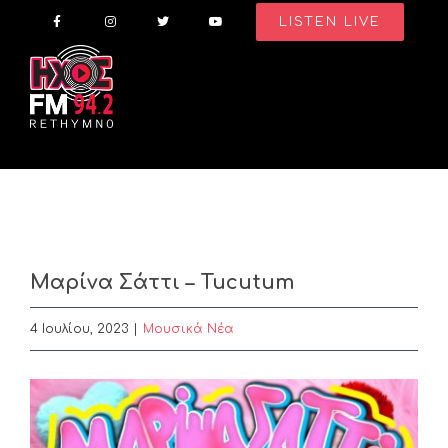
Skip
LISTEN LIVE
to
content
Μαρίνα Σάττι – Tucutum
4 Ιουλίου, 2023
|
Μουσικά Νέα
View
Larger