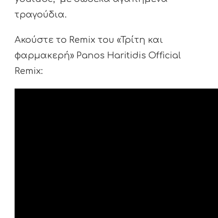
τραγούδια.
Ακούστε το Remix του «Τρίτη και
φαρμακερή» Panos Haritidis Official
Remix: