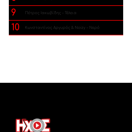
9
Πέτρος Ιακωβίδης – Τέλεια
10
Κωνσταντίνος Αργυρός & Noizy – Νερό