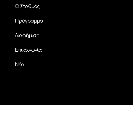
Ο Σταθμός
Πρόγραμμα
Διαφήμιση
Επικοινωνία
Nέα
© Copyright
| ΗΧΟΣ FM 94.2 | ALL RIGHTS
RESERVED | Powered by
ENTERTHEWEB