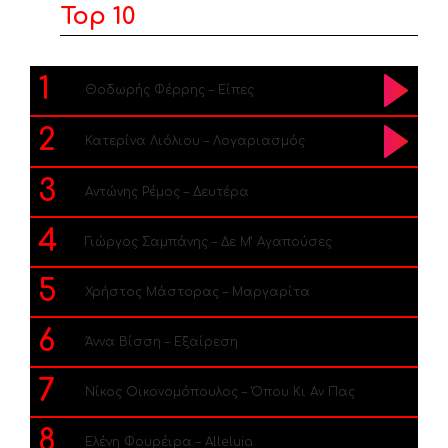
Top 10
1
Θοδωρής Φέρρης – Είπες
2
Κατερίνα Λιόλιου – Λογαριασμός
3
Αντώνης Ρέμος – Δευτέρα
4
Γιώργος Σαμπάνης – Δε Μ’ Αγαπούσες
5
Χρήστος Μάστορας – Μαργαρίτα
6
Άννα Βίσση – Εξαίρεση
7
Νίκος Οικονομόπουλος – Όπου Κι Αν Πας
8
Ελένη Φουρέιρα – Alleluia