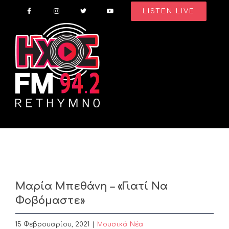
Skip
LISTEN LIVE
to
content
Μαρία Μπεθάνη – «Γιατί Να
Φοβόμαστε»
15 Φεβρουαρίου, 2021
|
Μουσικά Νέα