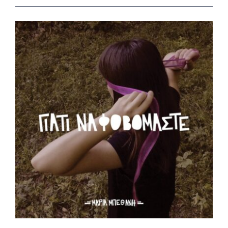
View
Larger
Image