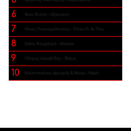
6
Άννα Βίσση – Εξαίρεση
7
Νίκος Οικονομόπουλος – Όπου Κι Αν Πας
8
Ελένη Φουρέιρα – Alleluia
9
Πέτρος Ιακωβίδης – Τέλεια
10
Κωνσταντίνος Αργυρός & Noizy – Νερό