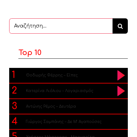
Αναζήτηση
...
Top 10
1
Θοδωρής Φέρρης – Είπες
2
Κατερίνα Λιόλιου – Λογαριασμός
3
Αντώνης Ρέμος – Δευτέρα
4
Γιώργος Σαμπάνης – Δε Μ’ Αγαπούσες
5
Χρήστος Μάστορας – Μαργαρίτα