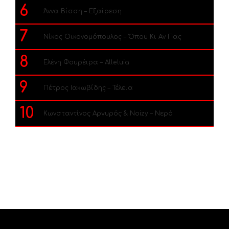
6
Άννα Βίσση – Εξαίρεση
7
Νίκος Οικονομόπουλος – Όπου Κι Αν Πας
8
Ελένη Φουρέιρα – Alleluia
9
Πέτρος Ιακωβίδης – Τέλεια
10
Κωνσταντίνος Αργυρός & Noizy – Νερό