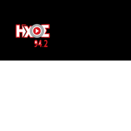
ΕΠΙΚΟΙΝΩΝΙΑ
Μπερνιδάκη 8
Phone: 697 822 4700
Email:
info@hxosfm.gr
Web:
HxosFm.gr