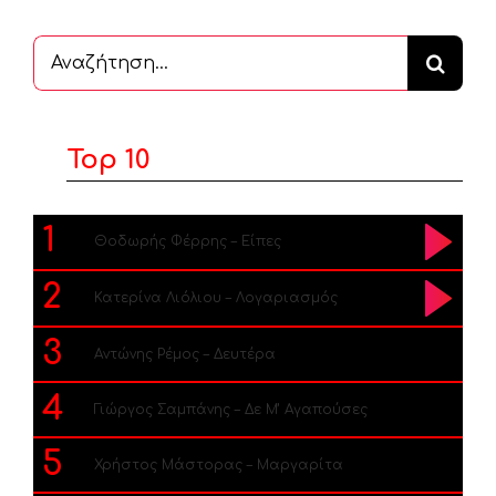
Αναζήτηση
...
Top 10
1
Θοδωρής Φέρρης – Είπες
2
Κατερίνα Λιόλιου – Λογαριασμός
3
Αντώνης Ρέμος – Δευτέρα
4
Γιώργος Σαμπάνης – Δε Μ’ Αγαπούσες
5
Χρήστος Μάστορας – Μαργαρίτα