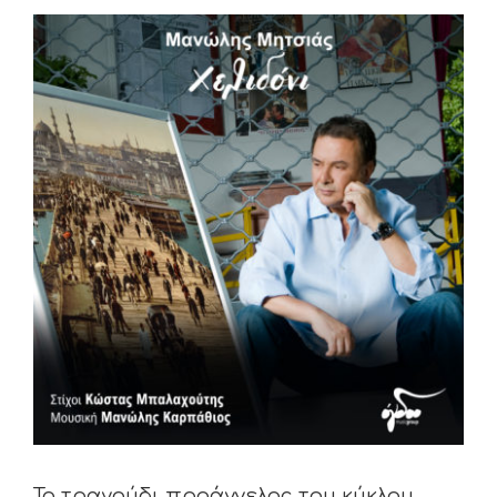
View
Larger
Image
Το τραγούδι προάγγελος του κύκλου