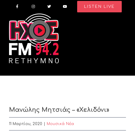
Skip
LISTEN LIVE
to
content
Μανώλης Μητσιάς – «Χελιδόνι»
11 Μαρτίου, 2020
|
Μουσικά Νέα