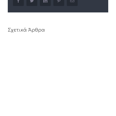
facebook
twitter
linkedin
pinterest
Email
Σχετικά Άρθρα