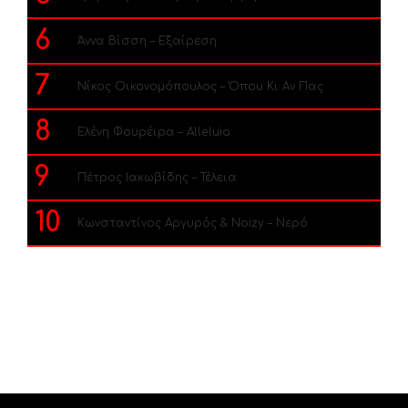
6
Άννα Βίσση – Εξαίρεση
7
Νίκος Οικονομόπουλος – Όπου Κι Αν Πας
8
Ελένη Φουρέιρα – Alleluia
9
Πέτρος Ιακωβίδης – Τέλεια
10
Κωνσταντίνος Αργυρός & Noizy – Νερό