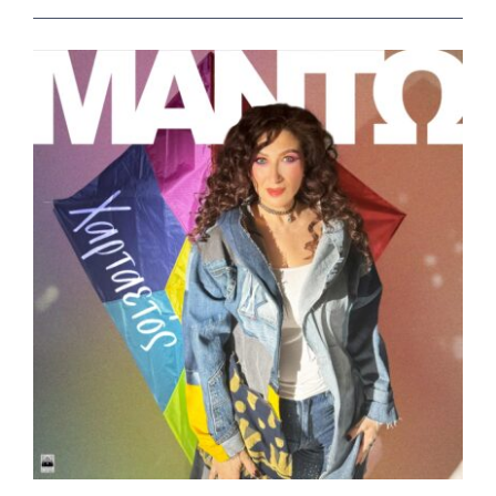
View
Larger
Image