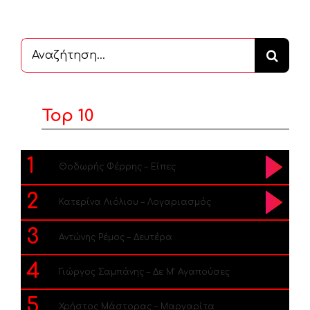
Αναζήτηση
...
Top 10
1
Θοδωρής Φέρρης – Είπες
2
Κατερίνα Λιόλιου – Λογαριασμός
3
Αντώνης Ρέμος – Δευτέρα
4
Γιώργος Σαμπάνης – Δε Μ’ Αγαπούσες
5
Χρήστος Μάστορας – Μαργαρίτα