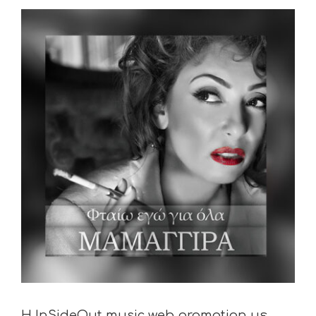
View
Larger
Image
Η InSideOut music web promotion με