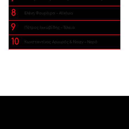
8
Ελένη Φουρέιρα – Alleluia
9
Πέτρος Ιακωβίδης – Τέλεια
10
Κωνσταντίνος Αργυρός & Noizy – Νερό