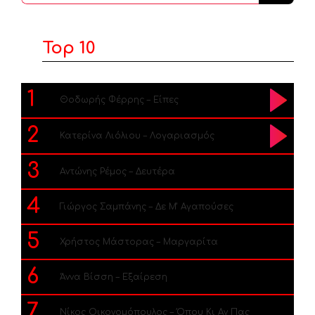
...
Top 10
1
Θοδωρής Φέρρης – Είπες
2
Κατερίνα Λιόλιου – Λογαριασμός
3
Αντώνης Ρέμος – Δευτέρα
4
Γιώργος Σαμπάνης – Δε Μ’ Αγαπούσες
5
Χρήστος Μάστορας – Μαργαρίτα
6
Άννα Βίσση – Εξαίρεση
7
Νίκος Οικονομόπουλος – Όπου Κι Αν Πας