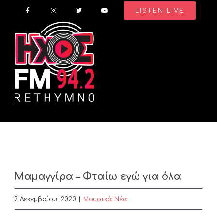
Skip
LISTEN LIVE
to
content
Μαμαγγίρα – Φταίω εγώ για όλα
9 Δεκεμβρίου, 2020
|
Μουσικά Νέα