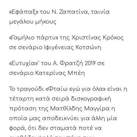
«Εφάπαξ» του Ν. Ζαπατίνα, ταινία
μεγάλου μήκους
«Γαμήλιο πάρτυ» της Χριστίνας Κρόκος
σε σενάριο Ιφιγένειας Κοτσώνη
«Ευτυχία»” του Α. Φρατζή 2019 σε
σενάριο Κατερίνας Μπέη
Το τραγούδι «Φταίω εγώ για όλα» είναι η
τέταρτη κατά σειρά δισκογραφική
πρόταση της Ματθίλδης Μαγγίρα η
οποία μας αποδεικνύει για άλλη μία
φορά, ότι δεν σταματά ποτέ να