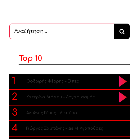
Αναζήτηση
...
Top 10
1
Θοδωρής Φέρρης – Είπες
2
Κατερίνα Λιόλιου – Λογαριασμός
3
Αντώνης Ρέμος – Δευτέρα
4
Γιώργος Σαμπάνης – Δε Μ’ Αγαπούσες