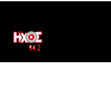
ΕΠΙΚΟΙΝΩΝΙΑ
Μπερνιδάκη 8
Phone: 697 822 4700
Email:
info@hxosfm.gr