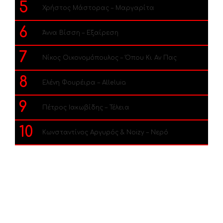
5
Χρήστος Μάστορας – Μαργαρίτα
6
Άννα Βίσση – Εξαίρεση
7
Νίκος Οικονομόπουλος – Όπου Κι Αν Πας
8
Ελένη Φουρέιρα – Alleluia
9
Πέτρος Ιακωβίδης – Τέλεια
10
Κωνσταντίνος Αργυρός & Noizy – Νερό