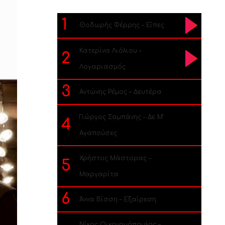
1
Θοδωρής Φέρρης – Είπες
Κατερίνα Λιόλιου –
2
Λογαριασμός
3
Αντώνης Ρέμος – Δευτέρα
Γιώργος Σαμπάνης – Δε Μ’
4
Αγαπούσες
Χρήστος Μάστορας –
5
Μαργαρίτα
6
Άννα Βίσση – Εξαίρεση
Νίκος Οικονομόπουλος –