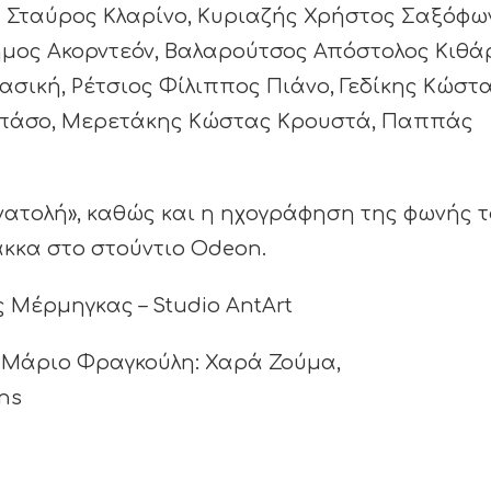
ς Σταύρος Κλαρίνο, Κυριαζής Χρήστος Σαξόφω
ήμος Ακορντεόν, Βαλαρούτσος Απόστολος Κιθά
σική, Ρέτσιος Φίλιππος Πιάνο, Γεδίκης Κώστ
Μπάσο, Μερετάκης Κώστας Κρουστά, Παππάς
νατολή», καθώς και η ηχογράφηση της φωνής 
άκκα στο στούντιο Odeon.
 Μέρμηγκας – Studio AntArt
ν Μάριο Φραγκούλη: Χαρά Ζούμα,
ns