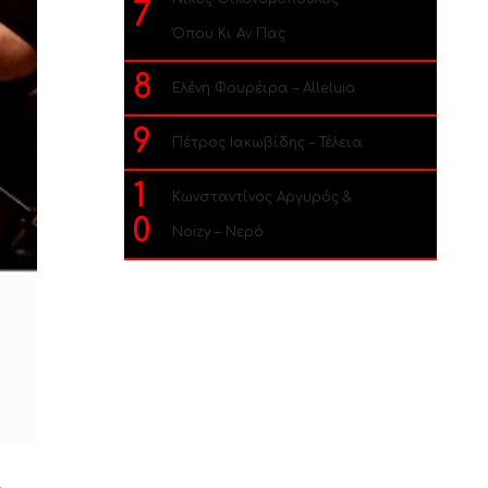
7
Όπου Κι Αν Πας
8
Ελένη Φουρέιρα – Alleluia
9
Πέτρος Ιακωβίδης – Τέλεια
1
Κωνσταντίνος Αργυρός &
0
Noizy – Νερό