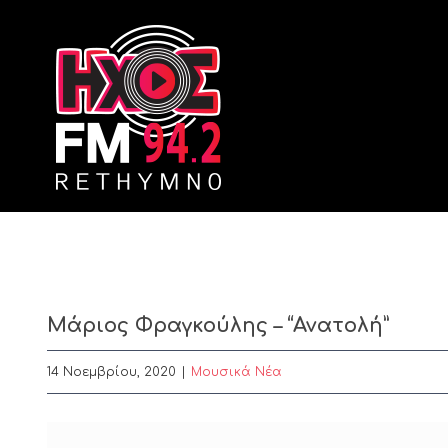
Skip
to
content
Μάριος Φραγκούλης – “Ανατολή”
14 Νοεμβρίου, 2020
|
Μουσικά Νέα
View