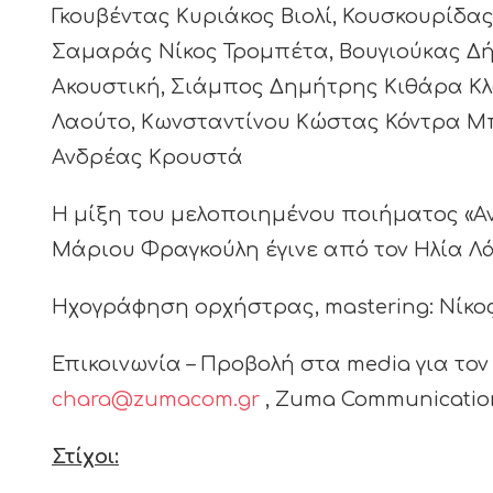
Γκουβέντας Κυριάκος Βιολί, Κουσκουρίδα
Σαμαράς Νίκος Τρομπέτα, Βουγιούκας Δ
Ακουστική, Σιάμπος Δημήτρης Κιθάρα Κλα
Λαούτο, Κωνσταντίνου Κώστας Κόντρα 
Ανδρέας Κρουστά
Η μίξη του μελοποιημένου ποιήματος «Α
Μάριου Φραγκούλη έγινε από τον Ηλία Λ
Ηχογράφηση ορχήστρας, mastering: Νίκος
Επικοινωνία – Προβολή στα media για το
chara@zumacom.gr
, Zuma Communicatio
Στίχοι: