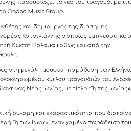
λης παρουσιάζει το νέο του τραγούδι με τίτ
το Ogdoo Music Group.
υνθέτης και δημιουργός της διάσημης
Ανδρέας Κατσιγιάννης ο οποίος εμπνεύστηκε 
οιητή Κωστή Παλαμά καθώς και από την
κούλη.
ορές στη μεγάλη μουσική παράδοση των Ελλήν
ς ολοκληρωμένου κύκλου τραγουδιών του Ανδρ
ντίνας Νέας Ιωνίας, με τίτλο «Γη της Ιωνίας»
ική δύναμη και εκφραστικότητα που διακρίνε
 ιερή Γη των Ιώνων, έναν χαμένο παράδεισο το