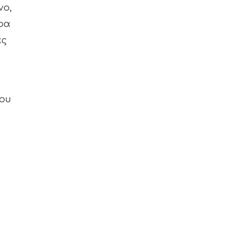
νο,
ρα
ας
του