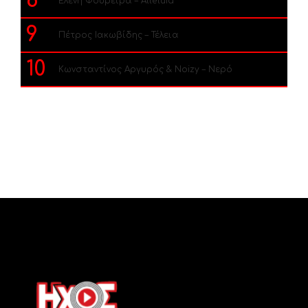
8
Ελένη Φουρέιρα – Alleluia
9
Πέτρος Ιακωβίδης – Τέλεια
10
Κωνσταντίνος Αργυρός & Noizy – Νερό