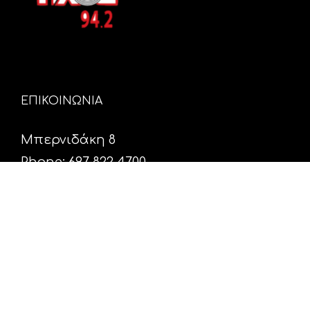
ΕΠΙΚΟΙΝΩΝΙΑ
Μπερνιδάκη 8
Phone: 697 822 4700
Email:
info@hxosfm.gr
Web:
HxosFm.gr