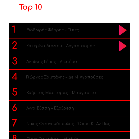
Top 10
1
Θοδωρής Φέρρης – Είπες
2
Κατερίνα Λιόλιου – Λογαριασμός
3
Αντώνης Ρέμος – Δευτέρα
4
Γιώργος Σαμπάνης – Δε Μ’ Αγαπούσες
5
Χρήστος Μάστορας – Μαργαρίτα
6
Άννα Βίσση – Εξαίρεση
7
Νίκος Οικονομόπουλος – Όπου Κι Αν Πας