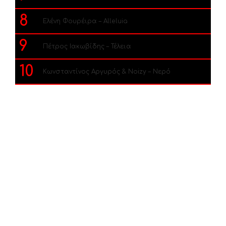
8
Ελένη Φουρέιρα – Alleluia
9
Πέτρος Ιακωβίδης – Τέλεια
10
Κωνσταντίνος Αργυρός & Noizy – Νερό