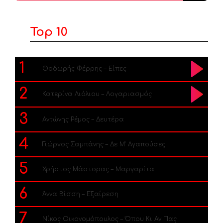
Top 10
1
Θοδωρής Φέρρης – Είπες
2
Κατερίνα Λιόλιου – Λογαριασμός
3
Αντώνης Ρέμος – Δευτέρα
4
Γιώργος Σαμπάνης – Δε Μ’ Αγαπούσες
5
Χρήστος Μάστορας – Μαργαρίτα
6
Άννα Βίσση – Εξαίρεση
7
Νίκος Οικονομόπουλος – Όπου Κι Αν Πας