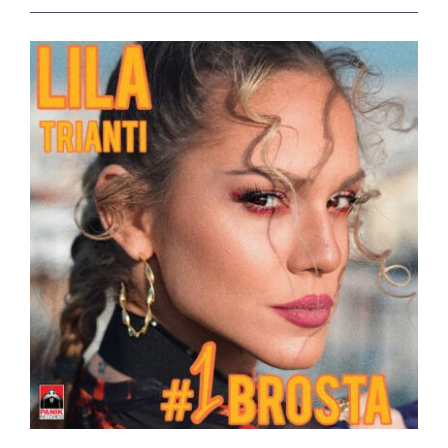
View
Larger
Image