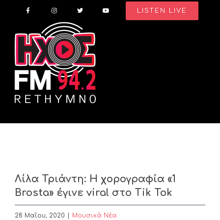
Skip
LISTEN LIVE
to
content
Λίλα Τριάντη: Η χορογραφία «1
Brosta» έγινε viral στο Tik Tok
28 Μαΐου, 2020
|
Μουσικά Νέα