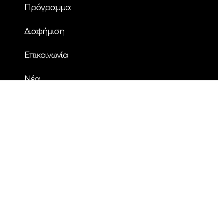
Πρόγραμμα
Διαφήμιση
Επικοινωνία
Nέα
© Copyright
| ΗΧΟΣ FM 94.2 | ALL RIGHTS
RESERVED | Powered by
ENTERTHEWEB
facebook
instagram
twitter
youtube