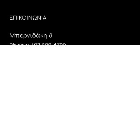
ΕΠΙΚΟΙΝΩΝΙΑ
Μπερνιδάκη 8
Phone: 697 822 4700
Email:
info@hxosfm.gr
Web:
HxosFm.gr
Ο Σταθμός
Πρόγραμμα