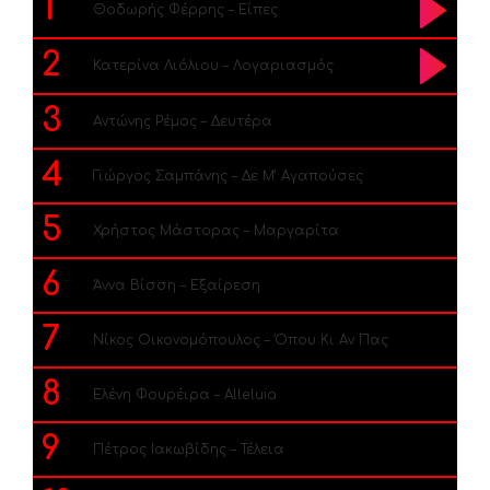
1
Θοδωρής Φέρρης – Είπες
2
Κατερίνα Λιόλιου – Λογαριασμός
3
Αντώνης Ρέμος – Δευτέρα
4
Γιώργος Σαμπάνης – Δε Μ’ Αγαπούσες
5
Χρήστος Μάστορας – Μαργαρίτα
6
Άννα Βίσση – Εξαίρεση
7
Νίκος Οικονομόπουλος – Όπου Κι Αν Πας
8
Ελένη Φουρέιρα – Alleluia
9
Πέτρος Ιακωβίδης – Τέλεια