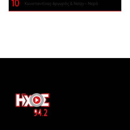
10
Κωνσταντίνος Αργυρός & Noizy – Νερό