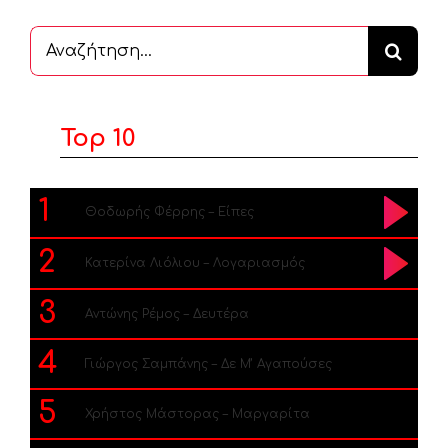
Αναζήτηση
...
Top 10
1
Θοδωρής Φέρρης – Είπες
2
Κατερίνα Λιόλιου – Λογαριασμός
3
Αντώνης Ρέμος – Δευτέρα
4
Γιώργος Σαμπάνης – Δε Μ’ Αγαπούσες
5
Χρήστος Μάστορας – Μαργαρίτα