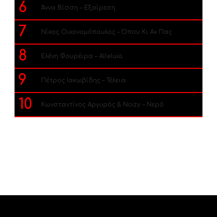
6
Άννα Βίσση – Εξαίρεση
7
Νίκος Οικονομόπουλος – Όπου Κι Αν Πας
8
Ελένη Φουρέιρα – Alleluia
9
Πέτρος Ιακωβίδης – Τέλεια
10
Κωνσταντίνος Αργυρός & Noizy – Νερό