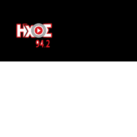
ΕΠΙΚΟΙΝΩΝΙΑ
Μπερνιδάκη 8
Phone: 697 822 4700
Email:
info@hxosfm.gr
Web:
HxosFm.gr