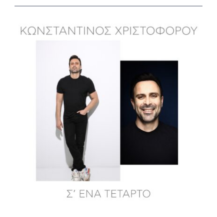
View
Larger
Image