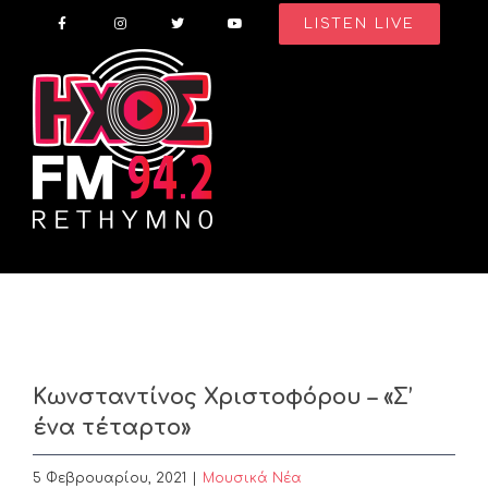
Skip
LISTEN LIVE
to
content
Κωνσταντίνος Χριστοφόρου – «Σ’
ένα τέταρτο»
5 Φεβρουαρίου, 2021
|
Μουσικά Νέα