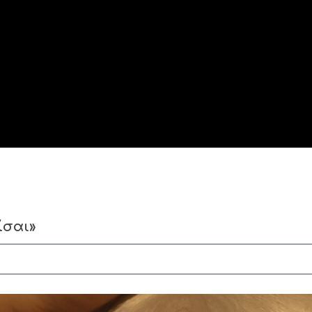
ίσαι»