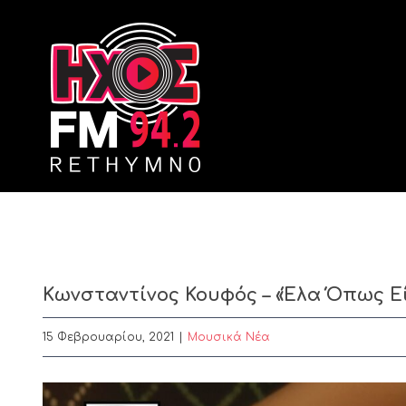
Skip
to
content
Κωνσταντίνος Κουφός – «Έλα Όπως Ε
15 Φεβρουαρίου, 2021
|
Μουσικά Νέα
View