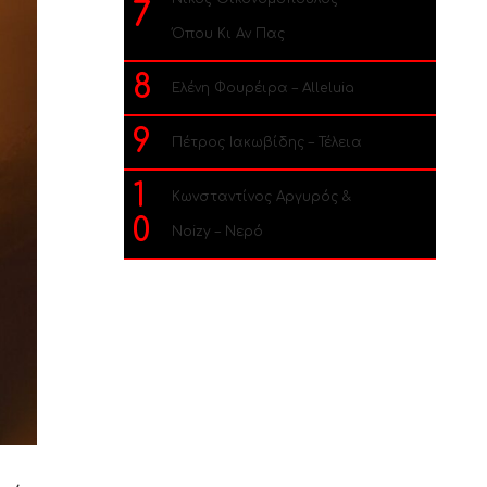
7
Όπου Κι Αν Πας
8
Ελένη Φουρέιρα – Alleluia
9
Πέτρος Ιακωβίδης – Τέλεια
1
Κωνσταντίνος Αργυρός &
0
Noizy – Νερό