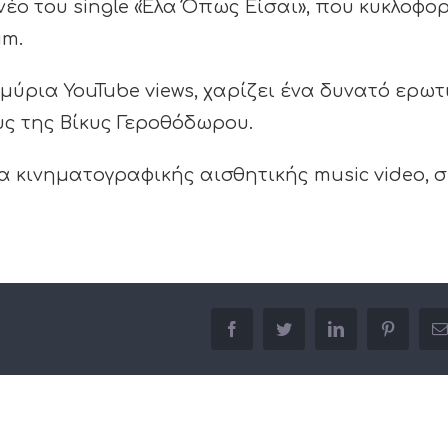
ο του single «Έλα Όπως Είσαι», που κυκλοφορ
um.
μύρια YouTube views, χαρίζει ένα δυνατό ερωτ
ους της Βίκυς Γεροθόδωρου.
α κινηματογραφικής αισθητικής music video, σ
facebook
twitter
linkedin
pinterest