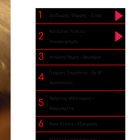
1
Θοδωρής Φέρρης – Είπες
Κατερίνα Λιόλιου –
2
Λογαριασμός
3
Αντώνης Ρέμος – Δευτέρα
Γιώργος Σαμπάνης – Δε Μ’
4
Αγαπούσες
Χρήστος Μάστορας –
5
Μαργαρίτα
6
Άννα Βίσση – Εξαίρεση
Νίκος Οικονομόπουλος –