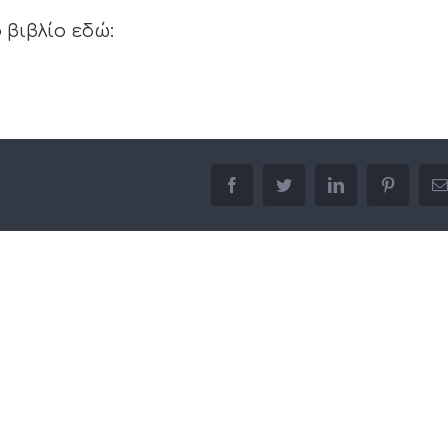
 βιβλίο εδώ:
facebook
twitter
linkedin
pinterest