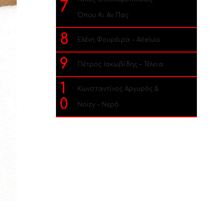
7
Όπου Κι Αν Πας
8
Ελένη Φουρέιρα – Alleluia
9
Πέτρος Ιακωβίδης – Τέλεια
1
Κωνσταντίνος Αργυρός &
0
Noizy – Νερό