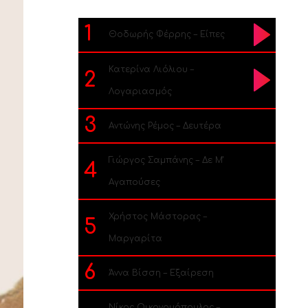
1
Θοδωρής Φέρρης – Είπες
Κατερίνα Λιόλιου –
2
Λογαριασμός
3
Αντώνης Ρέμος – Δευτέρα
Γιώργος Σαμπάνης – Δε Μ’
4
Αγαπούσες
Χρήστος Μάστορας –
5
Μαργαρίτα
6
Άννα Βίσση – Εξαίρεση
Νίκος Οικονομόπουλος –