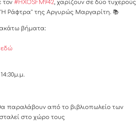
ε τον
#HXOSFM942
, χαρίζουν σε δύο τυχερούς
 “Η Ράφτρα” της Αργυρώς Μαργαρίτη. 📚
ρακάτω βήματα:
ύ
εδώ
α
14:30μ.μ.
, θα παραλάβουν από το βιβλιοπωλείο των
σταλεί στο χώρο τους