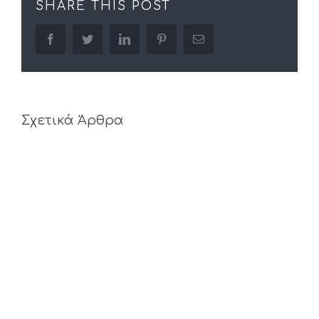
SHARE THIS POST
facebook
twitter
linkedin
pinterest
Email
Σχετικά Άρθρα