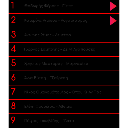
1
Θοδωρής Φέρρης – Είπες
2
Κατερίνα Λιόλιου – Λογαριασμός
3
Αντώνης Ρέμος – Δευτέρα
4
Γιώργος Σαμπάνης – Δε Μ’ Αγαπούσες
5
Χρήστος Μάστορας – Μαργαρίτα
6
Άννα Βίσση – Εξαίρεση
7
Νίκος Οικονομόπουλος – Όπου Κι Αν Πας
8
Ελένη Φουρέιρα – Alleluia
9
Πέτρος Ιακωβίδης – Τέλεια