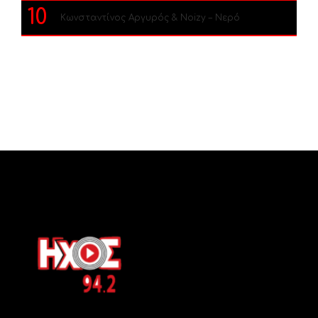
10
Κωνσταντίνος Αργυρός & Noizy – Νερό