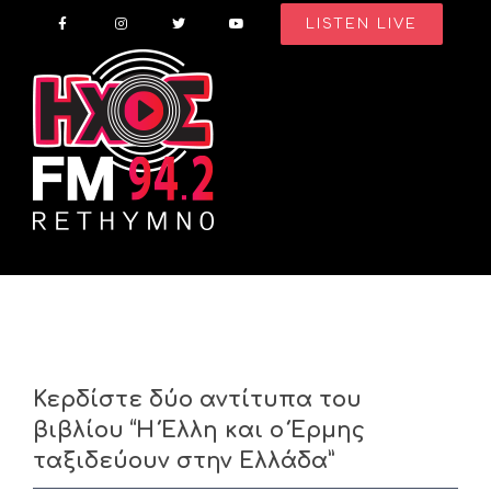
Skip
LISTEN LIVE
to
content
Κερδίστε δύο αντίτυπα του
βιβλίου “Η Έλλη και ο Έρμης
ταξιδεύουν στην Ελλάδα”