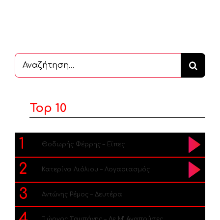
Αναζήτηση
...
Top 10
1
Θοδωρής Φέρρης – Είπες
2
Κατερίνα Λιόλιου – Λογαριασμός
3
Αντώνης Ρέμος – Δευτέρα
4
Γιώργος Σαμπάνης – Δε Μ’ Αγαπούσες