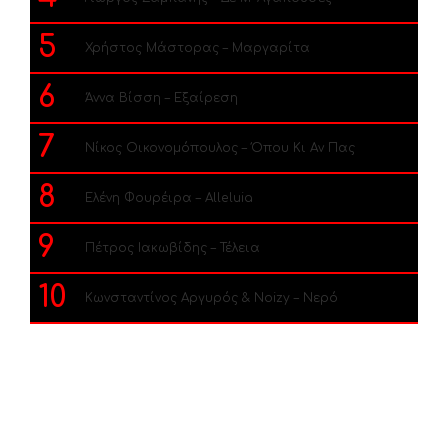
5
Χρήστος Μάστορας – Μαργαρίτα
6
Άννα Βίσση – Εξαίρεση
7
Νίκος Οικονομόπουλος – Όπου Κι Αν Πας
8
Ελένη Φουρέιρα – Alleluia
9
Πέτρος Ιακωβίδης – Τέλεια
10
Κωνσταντίνος Αργυρός & Noizy – Νερό