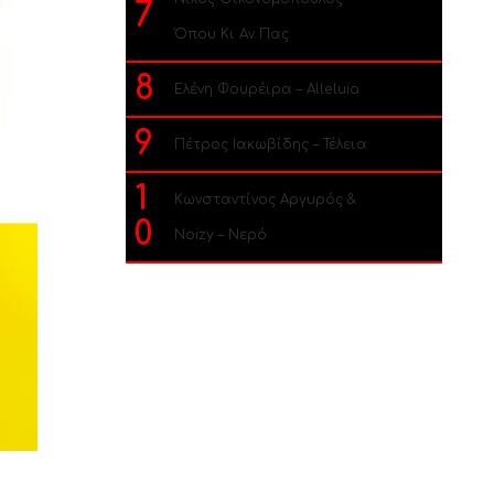
7
Όπου Κι Αν Πας
8
Ελένη Φουρέιρα – Alleluia
9
Πέτρος Ιακωβίδης – Τέλεια
1
Κωνσταντίνος Αργυρός &
0
Noizy – Νερό