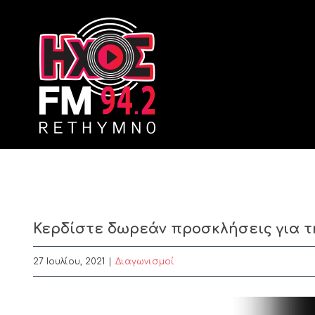
Skip
to
content
Κερδίστε δωρεάν προσκλήσεις για τ
27 Ιουλίου, 2021
|
Διαγωνισμοί
View