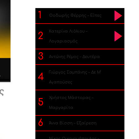
1
Θοδωρής Φέρρης – Είπες
Κατερίνα Λιόλιου –
2
Λογαριασμός
3
Αντώνης Ρέμος – Δευτέρα
Γιώργος Σαμπάνης – Δε Μ’
4
Αγαπούσες
Χρήστος Μάστορας –
5
Μαργαρίτα
6
Άννα Βίσση – Εξαίρεση
Νίκος Οικονομόπουλος –