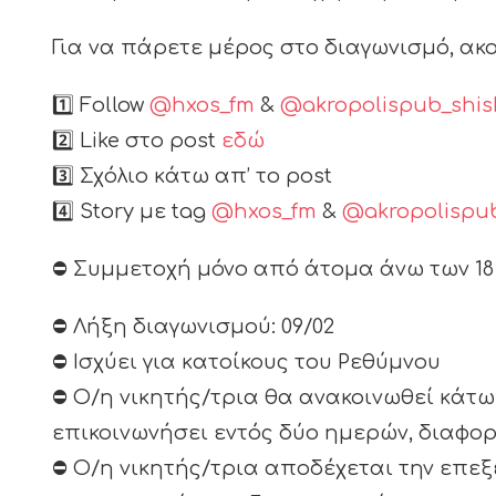
Για να πάρετε μέρος στο διαγωνισμό, α
1️⃣ Follow
@hxos_fm
&
@akropolispub_shis
2️⃣ Like στο post
εδώ
3️⃣ Σχόλιο κάτω απ’ το post
4️⃣ Story με tag
@hxos_fm
&
@akropolispu
⛔ Συμμετοχή μόνο από άτομα άνω των 18
⛔ Λήξη διαγωνισμού: 09/02
⛔ Ισχύει για κατοίκους του Ρεθύμνου
⛔ Ο/η νικητής/τρια θα ανακοινωθεί κάτω α
επικοινωνήσει εντός δύο ημερών, διαφο
⛔ Ο/η νικητής/τρια αποδέχεται την επε