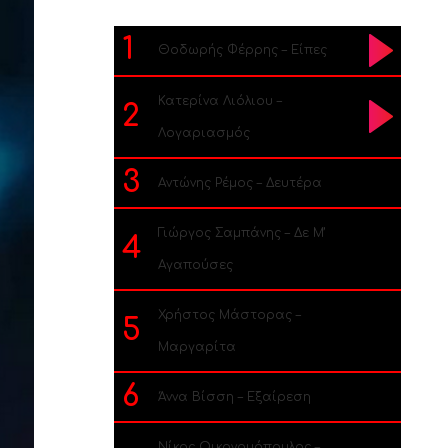
1
Θοδωρής Φέρρης – Είπες
Κατερίνα Λιόλιου –
2
Λογαριασμός
3
Αντώνης Ρέμος – Δευτέρα
Γιώργος Σαμπάνης – Δε Μ’
4
Αγαπούσες
Χρήστος Μάστορας –
5
Μαργαρίτα
6
Άννα Βίσση – Εξαίρεση
Νίκος Οικονομόπουλος –