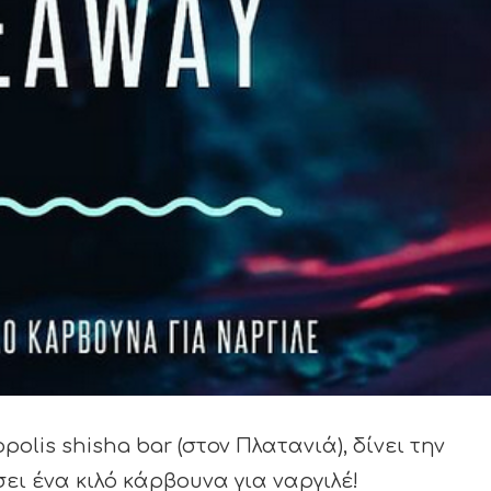
polis shisha bar (στον Πλατανιά), δίνει την
ει ένα κιλό κάρβουνα για ναργιλέ!