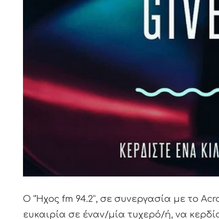
Ο “Ήχος fm 94.2”, σε συνεργασία με το Acro
ευκαιρία σε έναν/μία τυχερό/ή, να κερδίσ