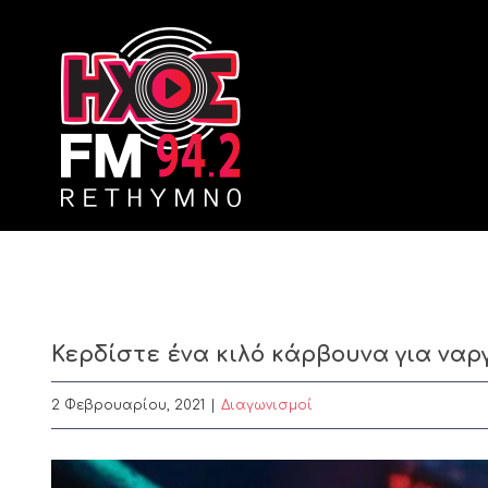
Skip
to
content
Κερδίστε ένα κιλό κάρβουνα για ναρ
2 Φεβρουαρίου, 2021
|
Διαγωνισμοί
View