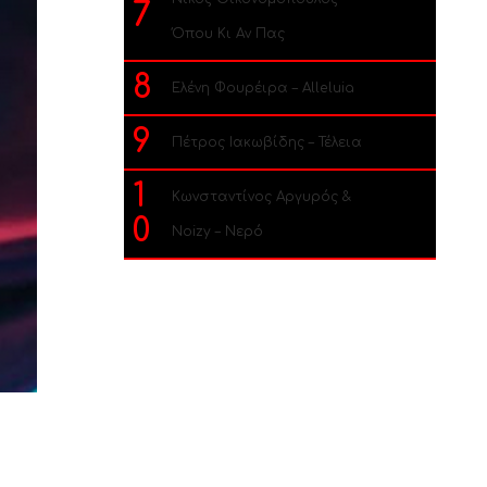
7
Όπου Κι Αν Πας
8
Ελένη Φουρέιρα – Alleluia
9
Πέτρος Ιακωβίδης – Τέλεια
1
Κωνσταντίνος Αργυρός &
0
Noizy – Νερό