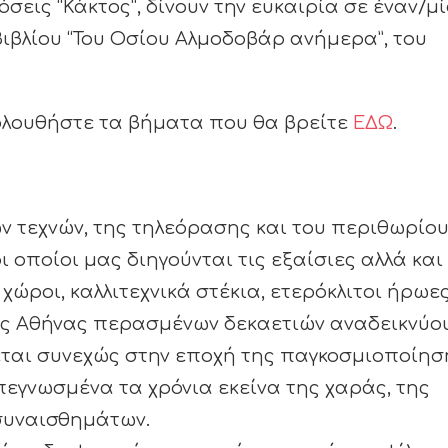
δόσεις “Κάκτος”, δίνουν την ευκαιρία σε έναν/μ
βιβλίου “Του Οσίου Αλμοδοβάρ ανήμερα”, του
κολουθήστε τα βήματα που θα βρείτε
ΕΔΩ
.
 τεχνών, της τηλεόρασης και του περιθωρίο
ι οποίοι μας διηγούνται τις εξαίσιες αλλά και
χώροι, καλλιτεχνικά στέκια, ετερόκλιτοι ήρωε
ης Αθήνας περασμένων δεκαετιών αναδεικνύο
εται συνεχώς στην εποχή της παγκοσμιοποίησ
πεγνωσμένα τα χρόνια εκείνα της χαράς, της
 συναισθημάτων.