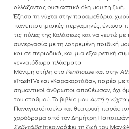
αλλάζοντας ουσιαστικά όλη μου τη ζωή.
Έζησα τη νύχτα στην παραμεθόριο, χωρ
πανεπιστημιακές περγαμηνές, ένιωσα πω
τις πύλες της Κολάσεως και να γευτώ με
συνεργασία με τη λατρεμένη παιδική μο
και σε περιοδικά, και μια εξαιρετική σ
γενναιόδωρα πλάσματα.
Μόνιμη στήλη στο
Penthouse
και στην
Ath
«TrashTV» και «Καρακορτάδα», παρέα με 
σημαντικοί άνθρωποι αποθέωσαν, όχι όμω
του σταθμού. Το βιβλίο μου
Αυτή η νύχτα 
Παναγιωτόπουλο και θεατρική παράσταση
χορόδραμα από τον Δημήτρη Παπαϊωάννο
Σεβντάβα
(περιγράφει τη ζωή του Μανώλη