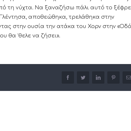
πό τη νύχτα. Να ξαναζήσω πάλι αυτό το ξέφρ
 Γλέντησα, αποθεώθηκα, τρελάθηκα στην
τας στην ουσία την ατάκα του Χορν στην «Οδ
ου θα ’θελε να ζήσει».
facebook
twitter
linkedin
pinterest