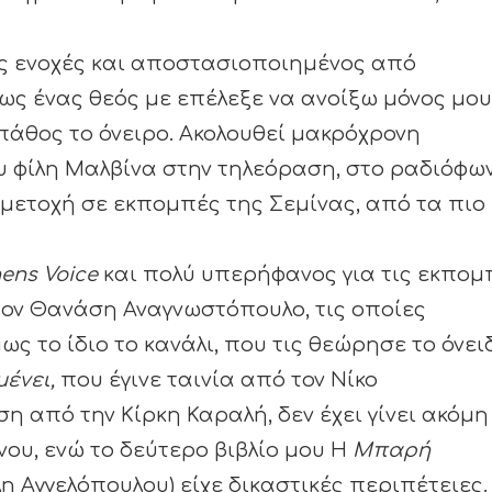
ίς ενοχές και αποστασιοποιημένος από
ς ένας θεός με επέλεξε να ανοίξω μόνος μου
 πάθος το όνειρο. Ακολουθεί μακρόχρονη
υ φίλη Μαλβίνα στην τηλεόραση, στο ραδιόφω
υμμετοχή σε εκπομπές της Σεμίνας, από τα πιο
ens Voice
και πολύ υπερήφανος για τις εκπομ
τον Θανάση Αναγνωστόπουλο, τις οποίες
ς το ίδιο το κανάλι, που τις θεώρησε το όνει
μένει,
που έγινε ταινία από τον Νίκο
 από την Κίρκη Καραλή, δεν έχει γίνει ακόμη
υ, ενώ το δεύτερο βιβλίο μου Η
Μπαρή
 Αγγελόπουλου) είχε δικαστικές περιπέτειες.