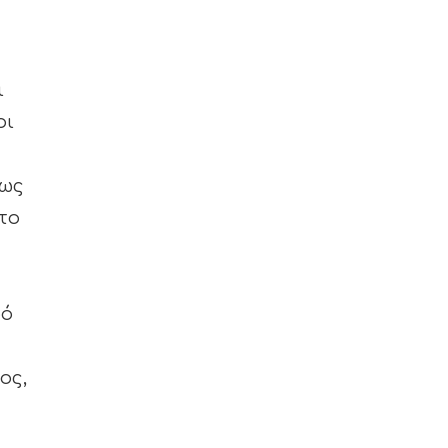
ι
ρι
 ως
το
ρό
ος,