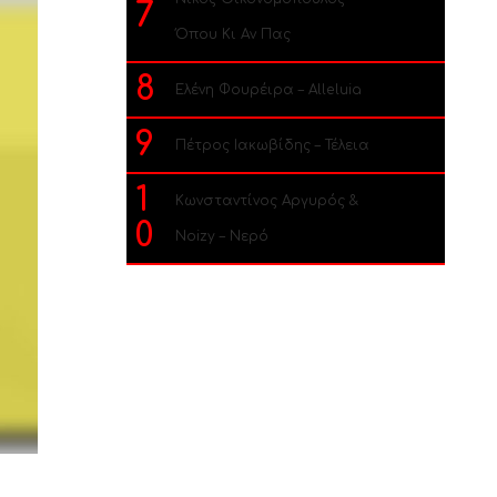
7
Όπου Κι Αν Πας
8
Ελένη Φουρέιρα – Alleluia
9
Πέτρος Ιακωβίδης – Τέλεια
1
Κωνσταντίνος Αργυρός &
0
Noizy – Νερό