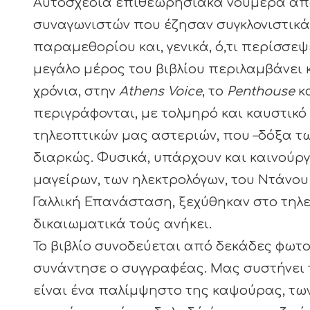
Αυτοσχέδια επιθεωρησιακά νούμερα από
συναγωνιστών που έζησαν συγκλονιστικά
παραμεθορίου και, γενικά, ό,τι περίσσεψ
μεγάλο μέρος του βιβλίου περιλαμβάνει
χρόνια, στην
Athens Voice
, το
Penthouse
κ
περιγράφονται, με τολμηρό και καυστικό 
τηλεοπτικών μας αστεριών, που –δόξα τ
διαρκώς. Φυσικά, υπάρχουν και καινούργ
μαγείρων, των ηλεκτρολόγων, του Ντάνου
Γαλλική Επανάσταση, ξεχύθηκαν στο τηλ
δικαιωματικά τούς ανήκει.
Το βιβλίο συνοδεύεται από δεκάδες φω
συνάντησε ο συγγραφέας. Μας συστήνει 
είναι ένα παλίμψηστο της καψούρας, των