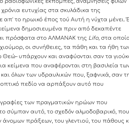
 ραδιοφωνικές εκπομπές, αναμνήσεις φίλων
 χρόνια ευτυχίας στα σκυλάδικα της
ε απ’ το ηρωικό έπος τού Αυτή η νύχτα μένει. 
 κείμενα δημοσιευμένα πριν από δεκαπέντε
αι πρόσφατα στο ΑΛΜΑΝΑΚ της
Lifo
, στα οποί
χιούμορ, οι συνήθειες, τα πάθη και τα ήθη τω
ω Θεώ– υπάρχουν και αναφύονται σαν τα γιού
ια κείμενα που αναφέρονται στη βασιλεία τω
 και όλων των υδραυλικών που, ξαφνικά, σαν τ
εοπτικό πεδίο να αρπάξουν αυτό που
τογραφίες των πραγματικών ηρώων που
το σύμπαν αυτό, το σχεδόν αλμοδοβαρικό, πο
 άνομων πράξεων, του γλεντιού, του πάθους κ