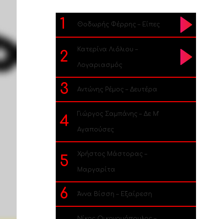
1
Θοδωρής Φέρρης – Είπες
Κατερίνα Λιόλιου –
2
Λογαριασμός
3
Αντώνης Ρέμος – Δευτέρα
Γιώργος Σαμπάνης – Δε Μ’
4
Αγαπούσες
Χρήστος Μάστορας –
5
Μαργαρίτα
6
Άννα Βίσση – Εξαίρεση
Νίκος Οικονομόπουλος –