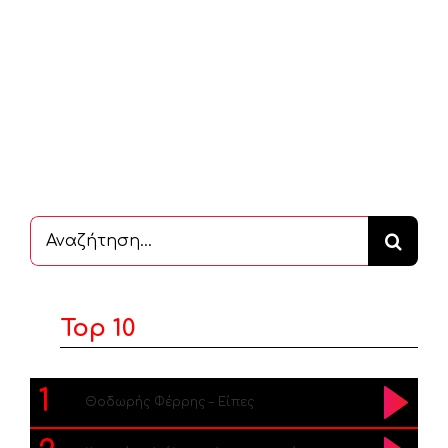
Αναζήτηση
...
Top 10
1
Θοδωρής Φέρρης – Είπες