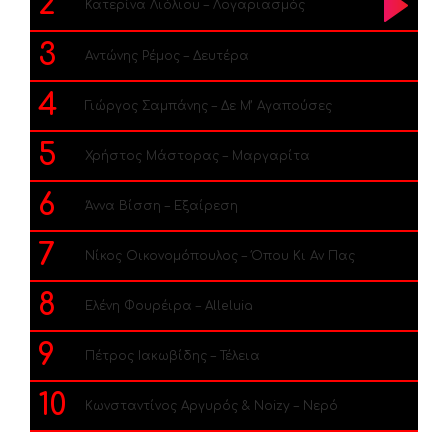
2
Κατερίνα Λιόλιου – Λογαριασμός
3
Αντώνης Ρέμος – Δευτέρα
4
Γιώργος Σαμπάνης – Δε Μ’ Αγαπούσες
5
Χρήστος Μάστορας – Μαργαρίτα
6
Άννα Βίσση – Εξαίρεση
7
Νίκος Οικονομόπουλος – Όπου Κι Αν Πας
8
Ελένη Φουρέιρα – Alleluia
9
Πέτρος Ιακωβίδης – Τέλεια
10
Κωνσταντίνος Αργυρός & Noizy – Νερό