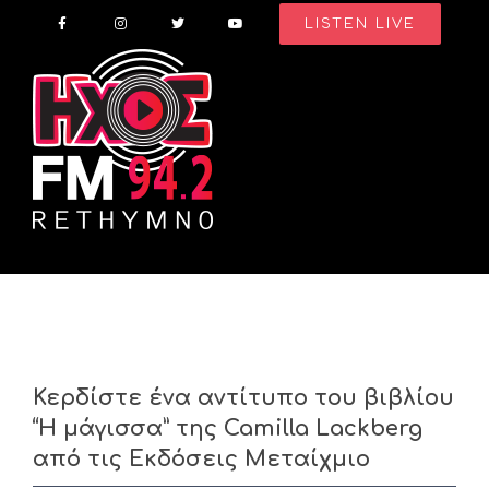
Skip
LISTEN LIVE
to
content
Κερδίστε ένα αντίτυπο του βιβλίου
“Η μάγισσα” της Camilla Lackberg
από τις Εκδόσεις Μεταίχμιο