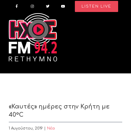
Skip
LISTEN LIVE
to
content
«Καυτές» ημέρες στην Κρήτη με
40°C
1 Αυγούστου, 2019
|
Nέα