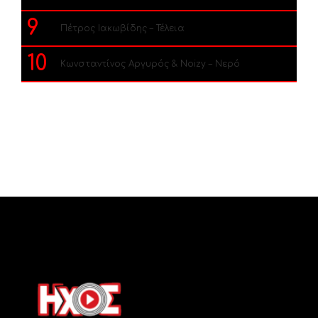
9
Πέτρος Ιακωβίδης – Τέλεια
10
Κωνσταντίνος Αργυρός & Noizy – Νερό