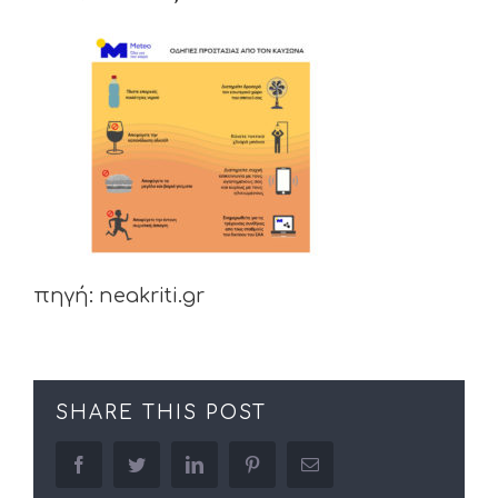
πηγή: neakriti.gr
SHARE THIS POST
facebook
twitter
linkedin
pinterest
Email