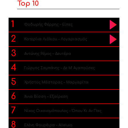
Top 10
1
Θοδωρής Φέρρης – Είπες
2
Κατερίνα Λιόλιου – Λογαριασμός
3
Αντώνης Ρέμος – Δευτέρα
4
Γιώργος Σαμπάνης – Δε Μ’ Αγαπούσες
5
Χρήστος Μάστορας – Μαργαρίτα
6
Άννα Βίσση – Εξαίρεση
7
Νίκος Οικονομόπουλος – Όπου Κι Αν Πας
8
Ελένη Φουρέιρα – Alleluia