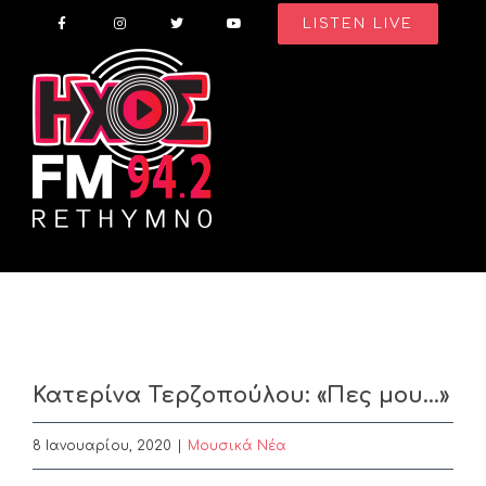
Skip
LISTEN LIVE
to
content
Κατερίνα Τερζοπούλου: «Πες μου…»
8 Ιανουαρίου, 2020
|
Μουσικά Νέα