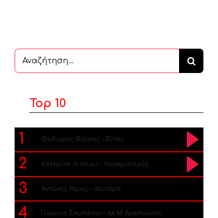
Αναζήτηση
...
Top 10
1
Θοδωρής Φέρρης – Είπες
2
Κατερίνα Λιόλιου – Λογαριασμός
3
Αντώνης Ρέμος – Δευτέρα
4
Γιώργος Σαμπάνης – Δε Μ’ Αγαπούσες