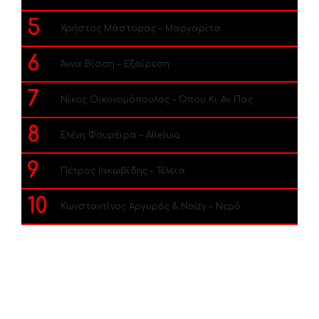
5
Χρήστος Μάστορας – Μαργαρίτα
6
Άννα Βίσση – Εξαίρεση
7
Νίκος Οικονομόπουλος – Όπου Κι Αν Πας
8
Ελένη Φουρέιρα – Alleluia
9
Πέτρος Ιακωβίδης – Τέλεια
10
Κωνσταντίνος Αργυρός & Noizy – Νερό