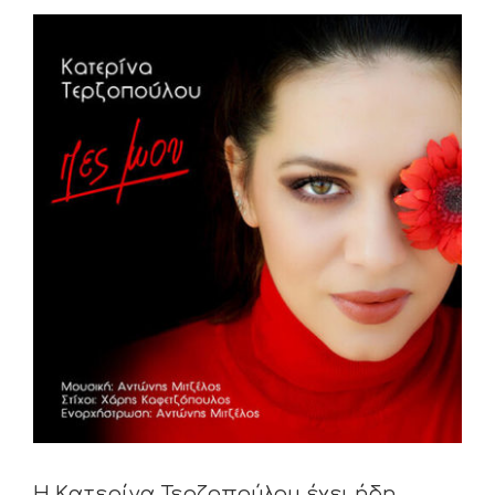
View
Larger
Image
H Kατερίνα Τερζοπούλου έχει ήδη