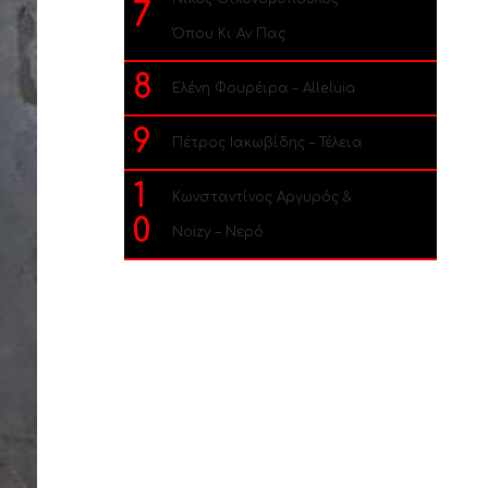
7
Όπου Κι Αν Πας
8
Ελένη Φουρέιρα – Alleluia
9
Πέτρος Ιακωβίδης – Τέλεια
1
Κωνσταντίνος Αργυρός &
0
Noizy – Νερό