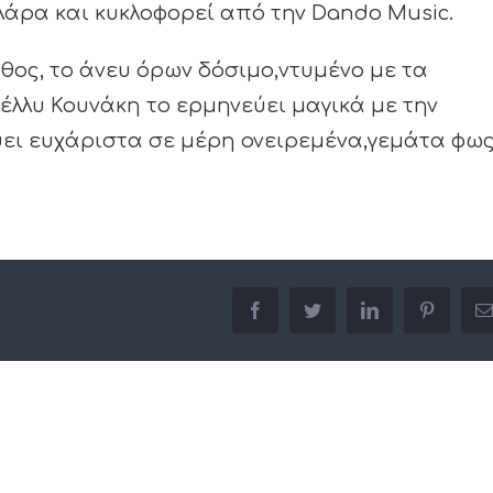
ρα και κυκλοφορεί από την Dando Music.
θος, το άνευ όρων δόσιμο,ντυμένο με τα
έλλυ Κουνάκη το ερμηνεύει μαγικά με την
ύει ευχάριστα σε μέρη ονειρεμένα,γεμάτα φω
facebook
twitter
linkedin
pinterest