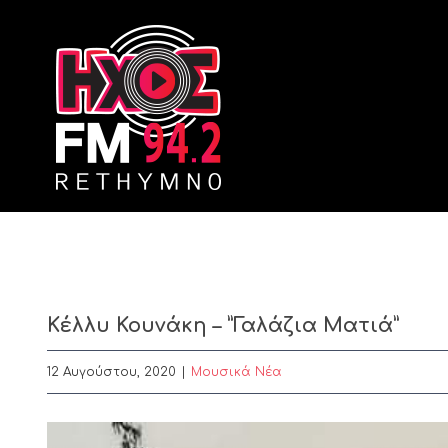
Skip
to
content
Κέλλυ Κουνάκη – ”Γαλάζια Ματιά”
12 Αυγούστου, 2020
|
Μουσικά Νέα
View