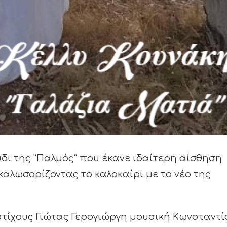
δι της ”Παλμός” που έκανε ιδαίτερη αίσθηση
αλωσορίζοντας το καλοκαίρι με το νέο της
στίχους Γιώτας Γερογιώργη μουσική Κωνσταντί