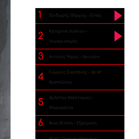
1
Θοδωρής Φέρρης – Είπες
Κατερίνα Λιόλιου –
2
Λογαριασμός
3
Αντώνης Ρέμος – Δευτέρα
Γιώργος Σαμπάνης – Δε Μ’
4
Αγαπούσες
Χρήστος Μάστορας –
5
Μαργαρίτα
6
Άννα Βίσση – Εξαίρεση
Νίκος Οικονομόπουλος –