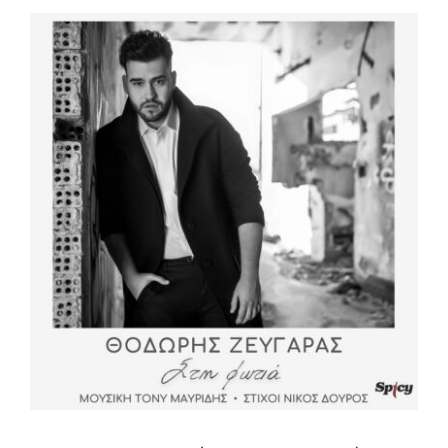
View
Larger
Image