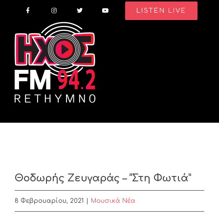
Skip
LISTEN LIVE
to
content
Θοδωρής Ζευγαράς – “Στη Φωτιά”
8 Φεβρουαρίου, 2021
|
Μουσικά Νέα