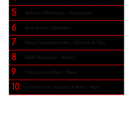
5
Χρήστος Μάστορας – Μαργαρίτα
6
Άννα Βίσση – Εξαίρεση
7
Νίκος Οικονομόπουλος – Όπου Κι Αν Πας
8
Ελένη Φουρέιρα – Alleluia
9
Πέτρος Ιακωβίδης – Τέλεια
10
Κωνσταντίνος Αργυρός & Noizy – Νερό