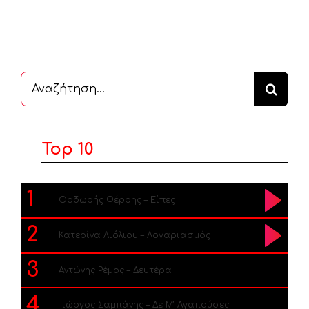
Αναζήτηση
...
Top 10
1
Θοδωρής Φέρρης – Είπες
2
Κατερίνα Λιόλιου – Λογαριασμός
3
Αντώνης Ρέμος – Δευτέρα
4
Γιώργος Σαμπάνης – Δε Μ’ Αγαπούσες