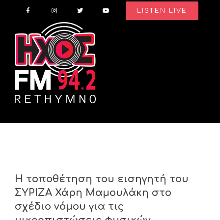
Skip
LISTEN LIVE
to
content
Η τοποθέτηση του εισηγητή του
ΣΥΡΙΖΑ Χάρη Μαμουλάκη στο
σχέδιο νόμου για τις