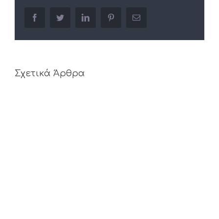
facebook
twitter
linkedin
pinterest
Email
Σχετικά Άρθρα