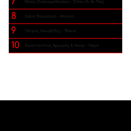
7
Νίκος Οικονομόπουλος – Όπου Κι Αν Πας
8
Ελένη Φουρέιρα – Alleluia
9
Πέτρος Ιακωβίδης – Τέλεια
10
Κωνσταντίνος Αργυρός & Noizy – Νερό