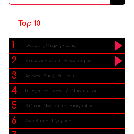
...
Top 10
1
Θοδωρής Φέρρης – Είπες
2
Κατερίνα Λιόλιου – Λογαριασμός
3
Αντώνης Ρέμος – Δευτέρα
4
Γιώργος Σαμπάνης – Δε Μ’ Αγαπούσες
5
Χρήστος Μάστορας – Μαργαρίτα
6
Άννα Βίσση – Εξαίρεση