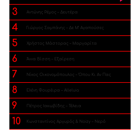
3
Αντώνης Ρέμος – Δευτέρα
4
Γιώργος Σαμπάνης – Δε Μ’ Αγαπούσες
5
Χρήστος Μάστορας – Μαργαρίτα
6
Άννα Βίσση – Εξαίρεση
7
Νίκος Οικονομόπουλος – Όπου Κι Αν Πας
8
Ελένη Φουρέιρα – Alleluia
9
Πέτρος Ιακωβίδης – Τέλεια
10
Κωνσταντίνος Αργυρός & Noizy – Νερό