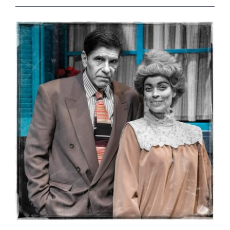
View
Larger
Image