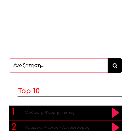
Αναζήτηση
...
Top 10
1
Θοδωρής Φέρρης – Είπες
2
Κατερίνα Λιόλιου – Λογαριασμός