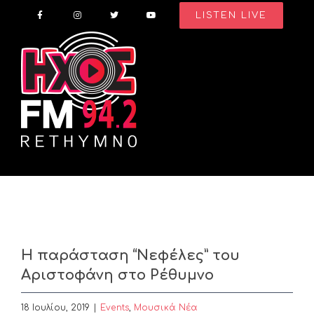
Skip
LISTEN LIVE
to
content
Η παράσταση “Νεφέλες” του
Αριστοφάνη στο Ρέθυμνο
18 Ιουλίου, 2019
|
Events
,
Μουσικά Νέα