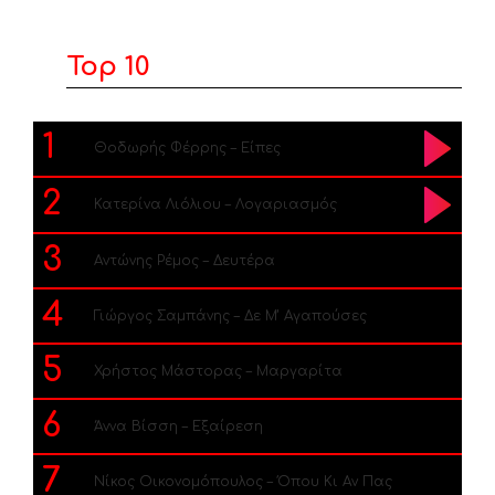
Top 10
1
Θοδωρής Φέρρης – Είπες
2
Κατερίνα Λιόλιου – Λογαριασμός
3
Αντώνης Ρέμος – Δευτέρα
4
Γιώργος Σαμπάνης – Δε Μ’ Αγαπούσες
5
Χρήστος Μάστορας – Μαργαρίτα
6
Άννα Βίσση – Εξαίρεση
7
Νίκος Οικονομόπουλος – Όπου Κι Αν Πας