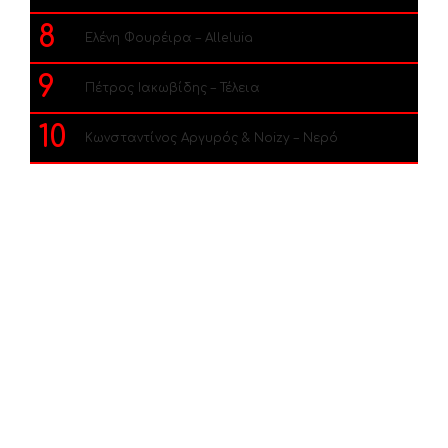
8
Ελένη Φουρέιρα – Alleluia
9
Πέτρος Ιακωβίδης – Τέλεια
10
Κωνσταντίνος Αργυρός & Noizy – Νερό