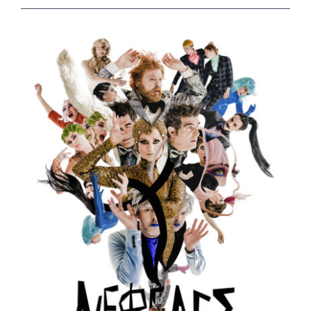
View
Larger
Image