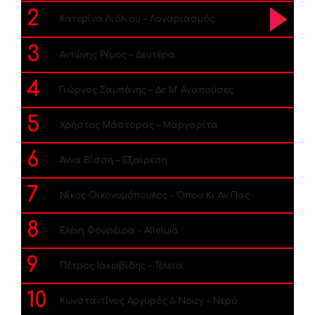
2
Κατερίνα Λιόλιου – Λογαριασμός
3
Αντώνης Ρέμος – Δευτέρα
4
Γιώργος Σαμπάνης – Δε Μ’ Αγαπούσες
5
Χρήστος Μάστορας – Μαργαρίτα
6
Άννα Βίσση – Εξαίρεση
7
Νίκος Οικονομόπουλος – Όπου Κι Αν Πας
8
Ελένη Φουρέιρα – Alleluia
9
Πέτρος Ιακωβίδης – Τέλεια
10
Κωνσταντίνος Αργυρός & Noizy – Νερό