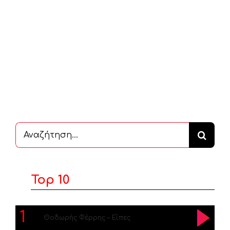
Αναζήτηση
...
Top 10
1
Θοδωρής Φέρρης – Είπες