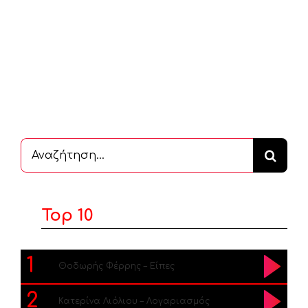
Αναζήτηση
...
Top 10
1
Θοδωρής Φέρρης – Είπες
2
Κατερίνα Λιόλιου – Λογαριασμός