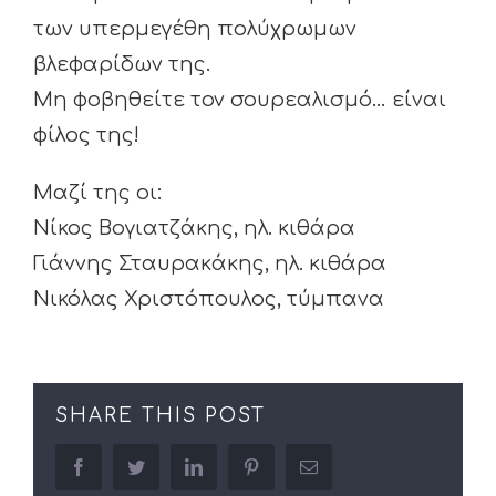
των υπερμεγέθη πολύχρωμων
βλεφαρίδων της.
Μη φοβηθείτε τον σουρεαλισμό… είναι
φίλος της!
Μαζί της οι:
Νίκος Βογιατζάκης, ηλ. κιθάρα
Γιάννης Σταυρακάκης, ηλ. κιθάρα
Νικόλας Χριστόπουλος, τύμπανα
SHARE THIS POST
facebook
twitter
linkedin
pinterest
Email