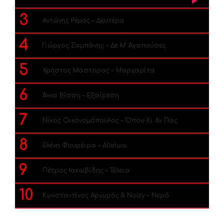
3
Αντώνης Ρέμος – Δευτέρα
4
Γιώργος Σαμπάνης – Δε Μ’ Αγαπούσες
5
Χρήστος Μάστορας – Μαργαρίτα
6
Άννα Βίσση – Εξαίρεση
7
Νίκος Οικονομόπουλος – Όπου Κι Αν Πας
8
Ελένη Φουρέιρα – Alleluia
9
Πέτρος Ιακωβίδης – Τέλεια
10
Κωνσταντίνος Αργυρός & Noizy – Νερό