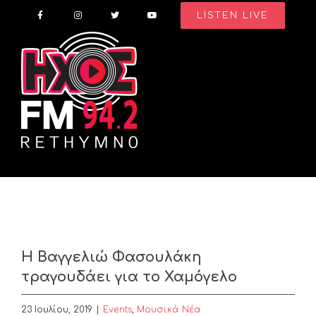
Skip
LISTEN LIVE
to
content
Η Βαγγελιώ Φασουλάκη
τραγουδάει για το Χαμόγελο
23 Ιουλίου, 2019
|
Events
,
Μουσικά Νέα