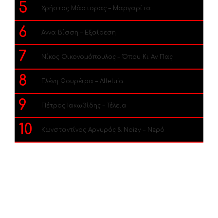
5
Χρήστος Μάστορας – Μαργαρίτα
6
Άννα Βίσση – Εξαίρεση
7
Νίκος Οικονομόπουλος – Όπου Κι Αν Πας
8
Ελένη Φουρέιρα – Alleluia
9
Πέτρος Ιακωβίδης – Τέλεια
10
Κωνσταντίνος Αργυρός & Noizy – Νερό