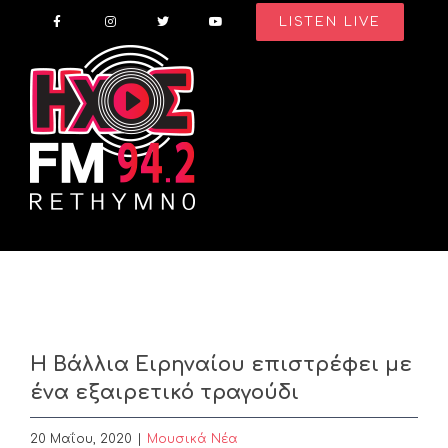
Skip
LISTEN LIVE
to
content
Η Βάλλια Ειρηναίου επιστρέφει με
ένα εξαιρετικό τραγούδι
20 Μαΐου, 2020
|
Μουσικά Νέα