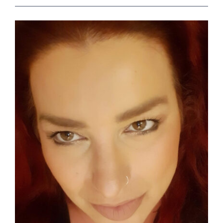
View
Larger
Image