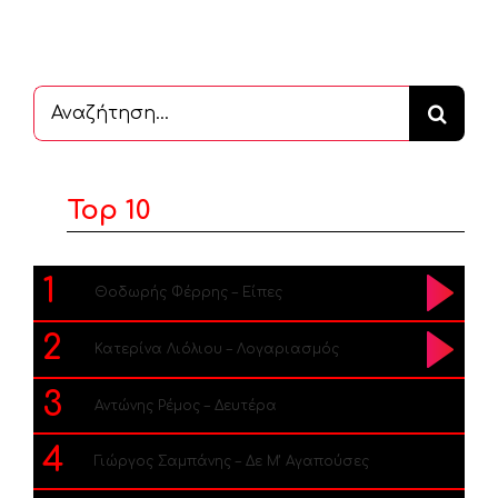
Αναζήτηση
...
Top 10
1
Θοδωρής Φέρρης – Είπες
2
Κατερίνα Λιόλιου – Λογαριασμός
3
Αντώνης Ρέμος – Δευτέρα
4
Γιώργος Σαμπάνης – Δε Μ’ Αγαπούσες