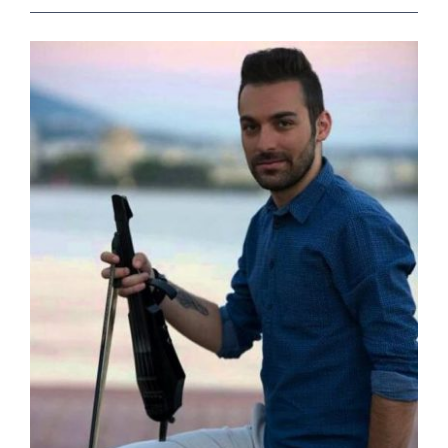
View
Larger
Image