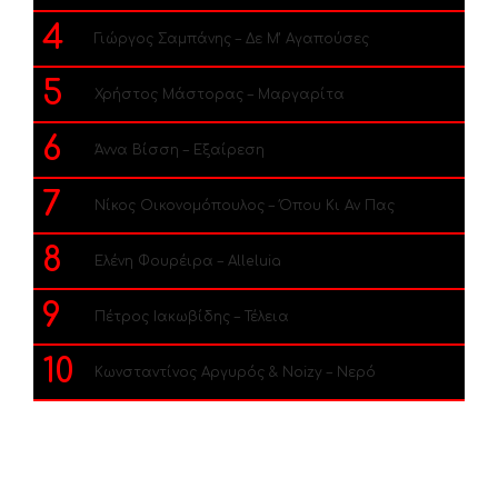
4
Γιώργος Σαμπάνης – Δε Μ’ Αγαπούσες
5
Χρήστος Μάστορας – Μαργαρίτα
6
Άννα Βίσση – Εξαίρεση
7
Νίκος Οικονομόπουλος – Όπου Κι Αν Πας
8
Ελένη Φουρέιρα – Alleluia
9
Πέτρος Ιακωβίδης – Τέλεια
10
Κωνσταντίνος Αργυρός & Noizy – Νερό