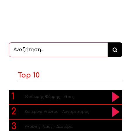
Αναζήτηση
...
Top 10
1
Θοδωρής Φέρρης – Είπες
2
Κατερίνα Λιόλιου – Λογαριασμός
3
Αντώνης Ρέμος – Δευτέρα