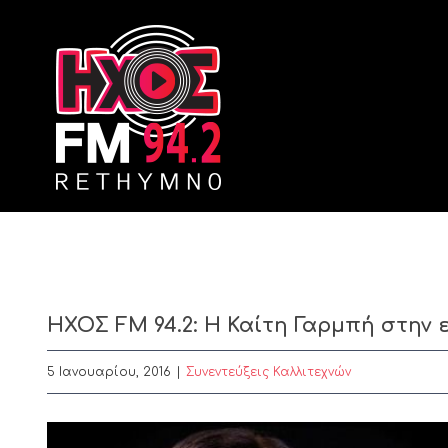
Skip
to
content
ΗΧΟΣ FM 94.2: Η Καίτη Γαρμπή στην 
5 Ιανουαρίου, 2016
|
Συνεντεύξεις Καλλιτεχνών
View