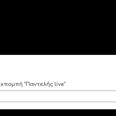
εκπομπή “Παντελής live”