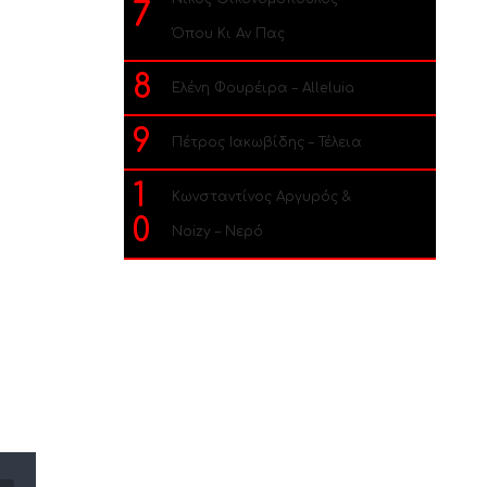
7
Όπου Κι Αν Πας
8
Ελένη Φουρέιρα – Alleluia
9
Πέτρος Ιακωβίδης – Τέλεια
1
Κωνσταντίνος Αργυρός &
0
Noizy – Νερό