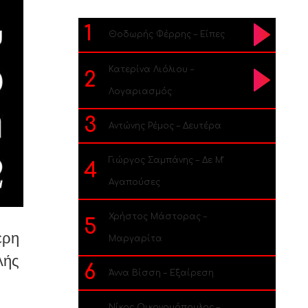
1
Θοδωρής Φέρρης – Είπες
Κατερίνα Λιόλιου –
2
Λογαριασμός
3
Αντώνης Ρέμος – Δευτέρα
Γιώργος Σαμπάνης – Δε Μ’
4
Αγαπούσες
Χρήστος Μάστορας –
5
ερη
Μαργαρίτα
λής
6
Άννα Βίσση – Εξαίρεση
Νίκος Οικονομόπουλος –