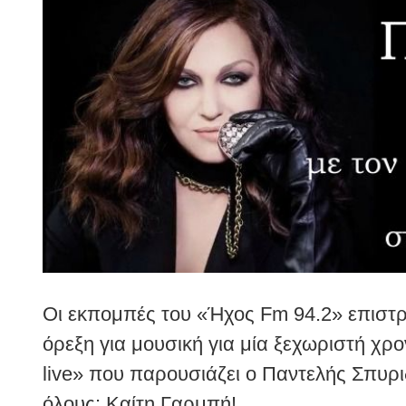
Larger
Image
Οι εκπομπές του «Ήχος Fm 94.2» επιστρ
όρεξη για μουσική για μία ξεχωριστή χρ
live» που παρουσιάζει ο Παντελής Σπυρι
όλους: Καίτη Γαρμπή!