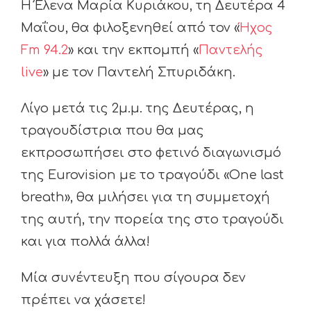
Η Έλενα Μαρία Κυριάκου, τη Δευτέρα 4
Μαΐου, θα φιλοξενηθεί από τον «
Ήχος
Fm 94.2
» και την εκπομπή «
Παντελής
live
» με τον Παντελή Σπυριδάκη.
Λίγο μετά τις 2μ.μ. της Δευτέρας, η
τραγουδίστρια που θα μας
εκπροσωπήσει στο φετινό διαγωνισμό
της Eurovision με το τραγούδι «One last
breath», θα μιλήσει για τη συμμετοχή
της αυτή, την πορεία της στο τραγούδι
και για πολλά άλλα!
Μία συνέντευξη που σίγουρα δεν
πρέπει να χάσετε!