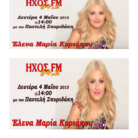
View
Larger
Image