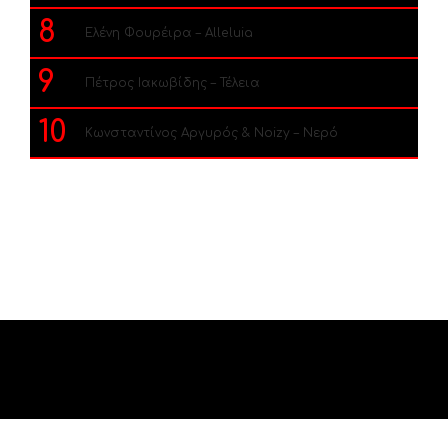
8
Ελένη Φουρέιρα – Alleluia
9
Πέτρος Ιακωβίδης – Τέλεια
10
Κωνσταντίνος Αργυρός & Noizy – Νερό