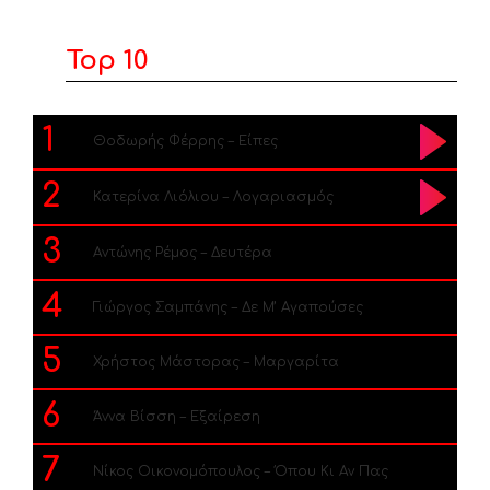
Top 10
1
Θοδωρής Φέρρης – Είπες
2
Κατερίνα Λιόλιου – Λογαριασμός
3
Αντώνης Ρέμος – Δευτέρα
4
Γιώργος Σαμπάνης – Δε Μ’ Αγαπούσες
5
Χρήστος Μάστορας – Μαργαρίτα
6
Άννα Βίσση – Εξαίρεση
7
Νίκος Οικονομόπουλος – Όπου Κι Αν Πας