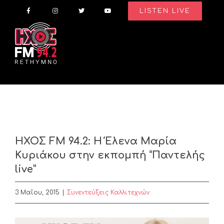
Skip
LISTEN LIVE
to
content
ΗΧΟΣ FM 94.2: Η Έλενα Μαρία
Κυριάκου στην εκπομπή “Παντελής
live”
3 Μαΐου, 2015
|
Συνεντεύξεις Καλλιτεχνών